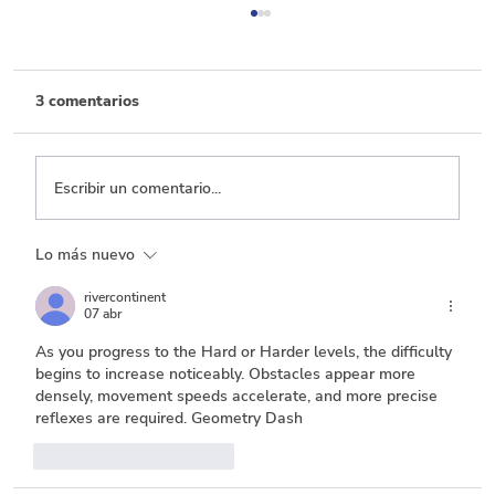
3 comentarios
Escribir un comentario...
Lo más nuevo
Transporte, el que menos ejecuta entre
los sectores con mayor inversión
rivercontinent
07 abr
As you progress to the Hard or Harder levels, the difficulty 
begins to increase noticeably. Obstacles appear more 
densely, movement speeds accelerate, and more precise 
reflexes are required. Geometry Dash
Me gusta
Reaccionar