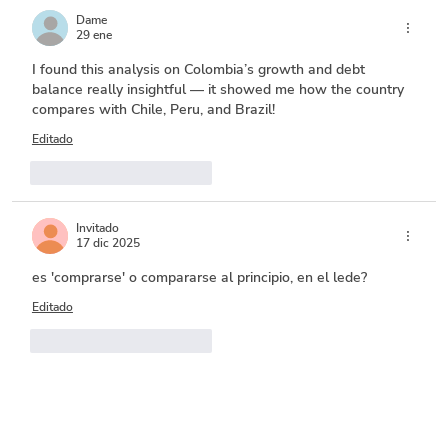
Dame
29 ene
I found this analysis on Colombia’s growth and debt 
balance really insightful — it showed me how the country 
compares with Chile, Peru, and Brazil! 
Editado
Me gusta
Reaccionar
Invitado
17 dic 2025
es 'comprarse' o compararse al principio, en el lede?
Editado
Me gusta
Reaccionar