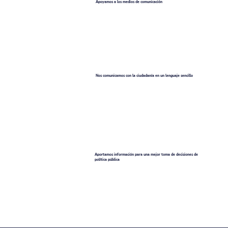
Apoyamos a los medios de comunicación
Nos comunicamos con la ciudadanía en un lenguaje sencillo
Aportamos información para una mejor toma de decisiones de
política pública