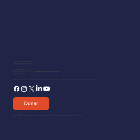
Dirección de comunicaciones:
ofiscal@javeriana.edu.co
Cra. 7 # 40B - 36 Piso 7
Edificio Jorge Hoyos Vásquez, S.J. ​
Pontificia Universidad Javeriana
Bogotá, Colombia
Sujeta a inspección y vigilancia por parte del Ministerio de Educación Nacional (artículo 39 del decreto 1295 de 2010)
Donar
El contenido de esta página web está bajo una
Licencia Atribución-CompartirIgual 4.0 Internacional.