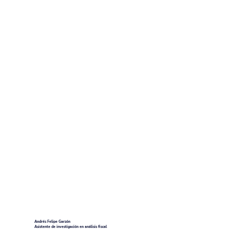
Andrés Felipe Garzón
Asistente de investigación en análisis fiscal