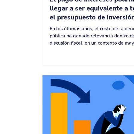
llegar a ser equivalente a 
el presupuesto de inversió
En los últimos años, el costo de la deu
pública ha ganado relevancia dentro d
discusión fiscal, en un contexto de ma
niveles de endeudamiento y condicion
financiamiento más exigentes. Sin em
este aumento no responde únicamente
entorno económico también refleja
decisiones recientes de manejo de deu
particular, las operaciones de manejo 
deuda (OMD) realizadas en 2025 para
reducir las necesidades de pago en el 
plazo trasladaron parte de es