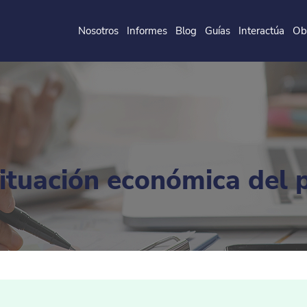
Nosotros
Informes
Blog
Guías
Interactúa
Ob
de la
P
o
ntificia
U
ni
v
ersidad
J
a
v
eri
a
na
situación económica del 