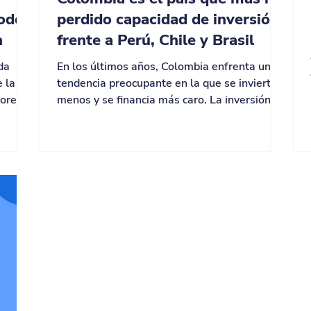
todo
perdido capacidad de inversión
n
frente a Perú, Chile y Brasil
da
En los últimos años, Colombia enfrenta una
e la
tendencia preocupante en la que se invierte
yores
menos y se financia más caro. La inversión es
es de
uno de los principales determinantes del
bargo,
crecimiento económico en el largo plazo.
 al
Cuando un país invierte, acumula capital
productivo y mejora su capacidad de generar
da. En
ingresos en el futuro. Sin embargo, esta
de
capacidad no depende únicamente de la
voluntad de invertir, sino también de las
corto
condiciones en las que el país puede
financiarse. En contex