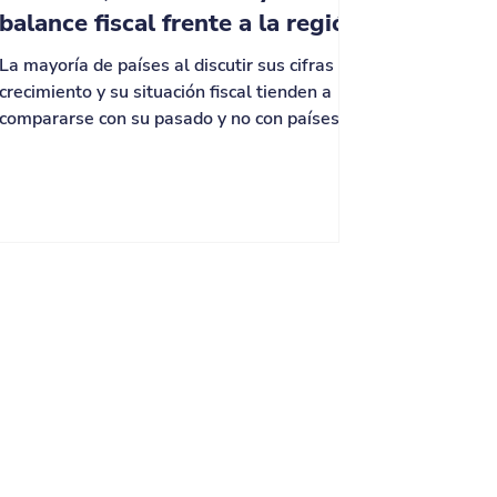
balance fiscal frente a la región
La mayoría de países al discutir sus cifras de
crecimiento y su situación fiscal tienden a
compararse con su pasado y no con países
pares que ayuden a entender la magnitud de
las ganancias o las pérdidas de algún
periodo. Este blog retoma y actualiza un
ejercicio comparativo previo entre economías
latinoamericanas que comparten varios
rasgos estructurales: son economías en
desarrollo, abiertas y dependientes de
materias primas y de los flujos de capital
externo, por lo que su