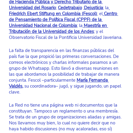
de Hacienda Pública y Derecho Tributario de la 
Universidad del Rosario
; 
Cedetrabajo
 ;
Dejusticia
; la
Friedrich Ebert Stiftung en Colombia (Fescol)
; el
Centro 
de Pensamiento de Política Fiscal (CPPF) de la 
Universidad Nacional de Colombia
; la
Maestría en 
Tributación de la Universidad de los Andes
; y el 
Observatorio Fiscal de la Pontificia Universidad Javeriana. 
La falta de transparencia en las finanzas públicas del 
país fue la que propició las primeras conversaciones. De 
correos electrónicos y charlas informales pasamos a un 
grupo de Whatsapp. Esto llevó a diversas reuniones en 
las que abordamos la posibilidad de trabajar de manera 
conjunta. Fescol –particularmente 
María Fernanda 
Valdés
,
 su coordinadora– jugó, y sigue jugando, un papel 
clave.  
La Red no tiene una página web ni documentos que la 
constituyan. Tampoco un reglamento o una membresía. 
Se trata de un grupo de organizaciones aliadas y amigas. 
Nos llevamos muy bien, lo cual no quiere decir que no 
haya habido discusiones (no muy acaloradas, eso sí) 