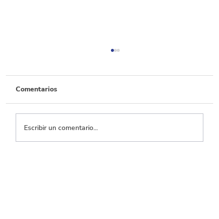
Comentarios
Escribir un comentario...
Transporte, el que menos ejecuta entre
los sectores con mayor inversión