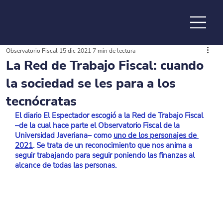
Observatorio Fiscal
15 dic 2021
7 min de lectura
de la
La Red de Trabajo Fiscal: cuando
la sociedad se les para a los
tecnócratas
El diario El Espectador escogió a la Red de Trabajo Fiscal 
–de la cual hace parte el Observatorio Fiscal de la 
Universidad Javeriana– como 
uno de los personajes de 
2021
. Se trata de un reconocimiento que nos anima a 
seguir trabajando para seguir poniendo las finanzas al 
alcance de todas las personas.