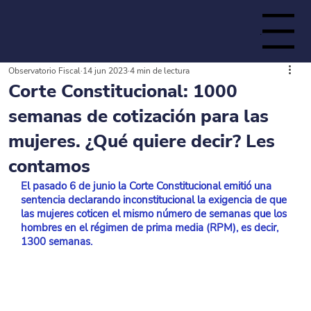
Menu
Observatorio Fiscal
14 jun 2023
4 min de lectura
de la
Corte Constitucional: 1000
semanas de cotización para las
mujeres. ¿Qué quiere decir? Les
contamos
El pasado 6 de junio la Corte Constitucional emitió una 
sentencia declarando inconstitucional la exigencia de que 
las mujeres coticen el mismo número de semanas que los 
hombres en el régimen de prima media (RPM), es decir, 
1300 semanas.