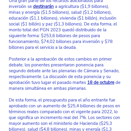
Una gran parte de los recursos adicionados para 
inversión se
destinarán
a agricultura ($1,9 billones), 
minas y energía ($1,5 billones), salud ($1,2 billones), 
educación ($1,1 billones), vivienda ($1 billón), inclusión 
social ($1 billón) y paz ($1,3 billones). De esta forma, el 
monto total del PGN 2023 quedó distribuido de la 
siguiente forma: $253,6 billones de pesos para 
funcionamiento, $74,02 billones para inversión y $78 
billones para el servicio a la deuda.
Posterior a la aprobación de estos cambios en primer 
debate, los ponentes presentaron ponencia para 
segundo debate ante las plenarias de Cámara y Senado, 
respectivamente. La discusión de esta ponencia y su 
aprobación tuvo lugar el pasado martes 
18 de octubre
de 
manera simultánea en ambas plenarias. 
De esta forma, el presupuesto para el año entrante fue 
aprobado con un aumento de $25,4 billones de pesos en 
términos reales comparado con el vigente para 2022, lo 
que significa un incremento real del 7%. Los sectores con 
mayor aumento son el ministerio de Hacienda ($25,3 
billones), salud ($4,8 billones), minas y energía ($1,3 