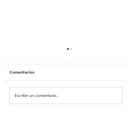
Comentarios
Escribir un comentario...
Transporte, el que menos ejecuta entre
los sectores con mayor inversión