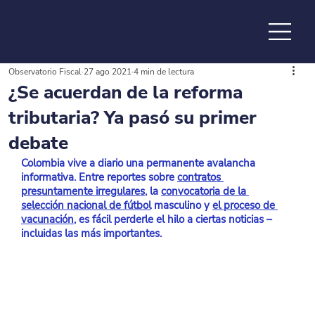
Observatorio Fiscal
27 ago 2021
4 min de lectura
de la
¿Se acuerdan de la reforma
tributaria? Ya pasó su primer
debate
Colombia vive a diario una permanente avalancha 
informativa. Entre reportes sobre 
contratos 
presuntamente irregulares
, la 
convocatoria de la 
selección nacional de fútbol
 masculino y 
el proceso de 
vacunación
, es fácil perderle el hilo a ciertas noticias –
incluidas las más importantes.