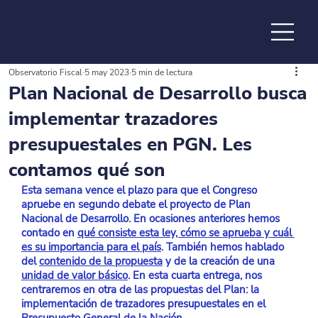
Observatorio Fiscal
5 may 2023
5 min de lectura
de la
Plan Nacional de Desarrollo busca
implementar trazadores
presupuestales en PGN. Les
contamos qué son
Esta semana vence el plazo para que el Congreso 
apruebe en segundo debate el proyecto de Plan 
Nacional de Desarrollo. En ocasiones anteriores hemos 
contado en 
qué consiste esta ley, cómo se aprueba y cuál 
es su importancia para el país
. También hemos hablado 
del 
contenido de la propuesta
 y de la creación de una 
unidad de valor básico
. En esta cuarta entrega, nos 
centraremos en otra de las propuestas del Plan: la 
implementación de trazadores presupuestales en el 