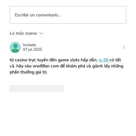
Escribir un comentario...
Lo más nuevo
Transporte, el que menos ejecuta entre
los sectores con mayor inversión
Invitado
07 jul 2025
từ casino trực tuyến đến game slots hấp dẫn, 
w 88
 có tất 
cả. hãy vào ww88xn com để khám phá và giành lấy những 
phần thưởng giá trị.
Me gusta
Reaccionar