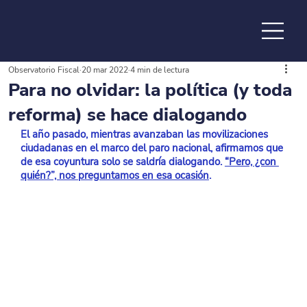
Observatorio Fiscal
20 mar 2022
4 min de lectura
de la
Para no olvidar: la política (y toda
reforma) se hace dialogando
El año pasado, mientras avanzaban las movilizaciones 
ciudadanas en el marco del paro nacional, afirmamos que 
de esa coyuntura solo se saldría dialogando.
“Pero, ¿con 
quién?”, nos preguntamos en esa ocasión
.