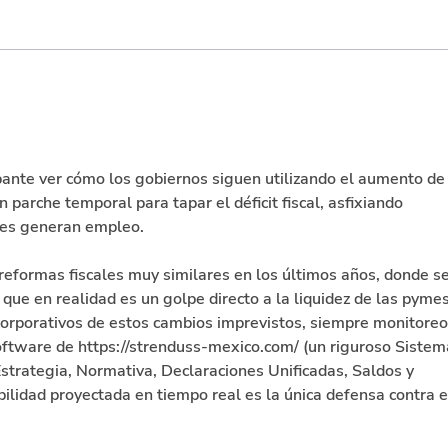
Por cada 100 pesos de
Lo q
recaudo, 50 se dejan de
la r
percibir por beneficios
tributarios
pante ver cómo los gobiernos siguen utilizando el aumento de 
 parche temporal para tapar el déficit fiscal, asfixiando 
nes generan empleo.
eformas fiscales muy similares en los últimos años, donde se
o que en realidad es un golpe directo a la liquidez de las pymes
corporativos de estos cambios imprevistos, siempre monitoreo
oftware de https://strenduss-mexico.com/ (un riguroso Sistem
Estrategia, Normativa, Declaraciones Unificadas, Saldos y 
bilidad proyectada en tiempo real es la única defensa contra e