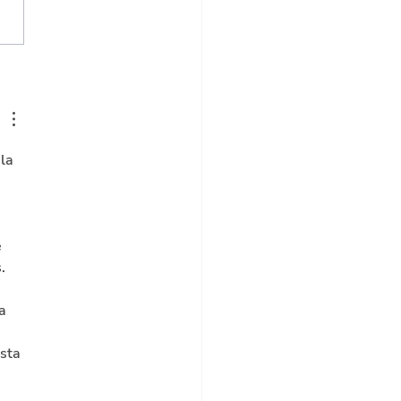
ue pudo ser y no fue de
eforma tributaria*
la 
 
. 
 
a 
sta 