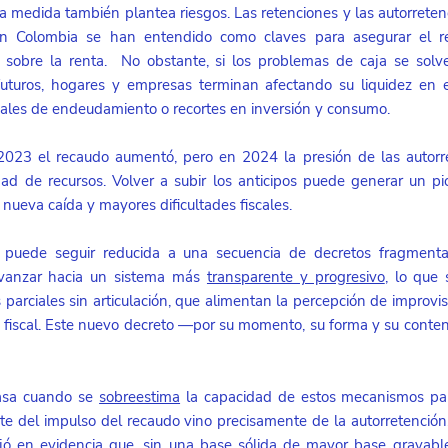
la medida también plantea riesgos. Las retenciones y las autorretenc
 Colombia se han entendido como claves para asegurar el re
 sobre la renta.  No obstante, si los problemas de caja se solv
uturos, hogares y empresas terminan afectando su liquidez en el
nales de endeudamiento o recortes en inversión y consumo.
023 el recaudo aumentó, pero en 2024 la presión de las autorre
dad de recursos. Volver a subir los anticipos puede generar un pi
nueva caída y mayores dificultades fiscales. 
no puede seguir reducida a una secuencia de decretos fragmenta
avanzar hacia un sistema más 
transparente y progresivo
, lo que 
arciales sin articulación, que alimentan la percepción de improvisa
ica fiscal. Este nuevo decreto —por su momento, su forma y su conte
asa cuando se
sobreestima
 la capacidad de estos mecanismos para
rte del impulso del recaudo vino precisamente de la autorretención. 
ó en evidencia que, sin una base sólida de mayor base gravable