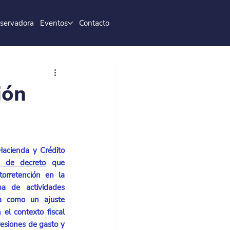
servadora
Eventos
Contacto
ión
Hacienda y Crédito 
o de decreto
 que 
orretención en la 
a de actividades 
a como un ajuste 
el contexto fiscal 
siones de gasto y 