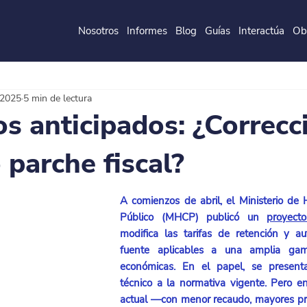
Nosotros
Informes
Blog
Guías
Interactúa
Ob
de la
P
o
ntificia
U
ni
v
ersidad
J
a
v
eri
a
na
 2025
5 min de lectura
s anticipados: ¿Correcc
 parche fiscal?
A comienzos de abril, el Ministerio de 
Público (MHCP) publicó un 
proyect
modifica las tarifas de retención y aut
fuente aplicables a una amplia gam
económicas. En el papel, se present
técnico a la normativa vigente. Pero en 
actual —con menor recaudo, mayores pre