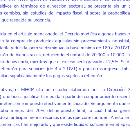
itivos en términos de alineación sectorial, se presenta sin un d
os cambios, sin estudios de impacto fiscal ni sobre la probabilida
 que respalde su urgencia. 
ida en el artículo mencionado, el Decreto modifica algunas bases mí
en la compra de productos agrícolas sin procesamiento industrial
tarifa reducida, pero se disminuye la base mínima de 160 a 70 UVT.
sición de bienes raíces, reduciendo el umbral de 20.000 a 10.000 UV
ra de vivienda, mientras que el exceso será gravado al 2,5%. Se 
tención para servicios (de 4 a 2 UVT) y para otros ingresos tribu
ían significativamente los pagos sujetos a retención.
tivos, el MHCP cita un estudio elaborado por su Dirección Ge
e busca justificar la medida a partir del comportamiento recient
orretención e impuesto efectivamente causado. Se argumenta que en 
entaba menos del 20% del impuesto final, lo cual habría gene
do al anticipar menos recursos de los que corresponden. A esto se 
conómicas han mejorado y que existe liquidez suficiente en el apara