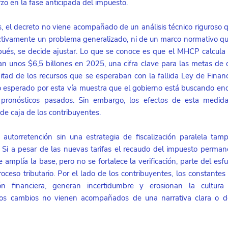
zo en la fase anticipada del impuesto. 
 el decreto no viene acompañado de un análisis técnico riguroso q
ctivamente un problema generalizado, ni de un marco normativo qu
pués, se decide ajustar. Lo que se conoce es que el MHCP calcula
 unos $6,5 billones en 2025, una cifra clave para las metas de c
itad de los recursos que se esperaban con la fallida Ley de Finan
esperado por esta vía muestra que el gobierno está buscando enco
 pronósticos pasados. Sin embargo, los efectos de esta medid
 de caja de los contribuyentes.
 autorretención sin una estrategia de fiscalización paralela tam
 Si a pesar de las nuevas tarifas el recaudo del impuesto perman
 amplía la base, pero no se fortalece la verificación, parte del esf
oceso tributario. Por el lado de los contribuyentes, los constantes
ón financiera, generan incertidumbre y erosionan la cultura 
os cambios no vienen acompañados de una narrativa clara o de c