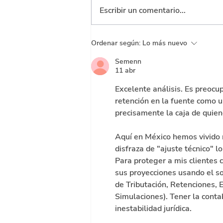
Escribir un comentario...
¿Quién cobra y quién se
Ordenar según:
Lo más nuevo
beneficia? El rediseño de
Semenn
los impuestos al alcohol y
11 abr
tabaco
Excelente análisis. Es preocu
retención en la fuente como un
precisamente la caja de quie
Aquí en México hemos vivido r
disfraza de "ajuste técnico" l
Para proteger a mis clientes 
sus proyecciones usando el s
de Tributación, Retenciones, 
Simulaciones). Tener la conta
inestabilidad jurídica.