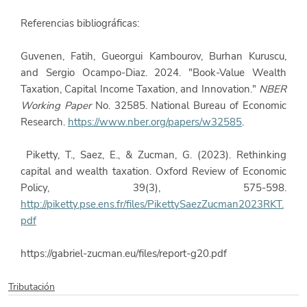
Referencias bibliográficas:
Guvenen, Fatih, Gueorgui Kambourov, Burhan Kuruscu, 
and Sergio Ocampo-Diaz. 2024. "Book-Value Wealth 
Taxation, Capital Income Taxation, and Innovation." 
NBER 
Working Paper
 No. 32585. National Bureau of Economic 
Research. 
https://www.nber.org/papers/w32585
. 
 Piketty, T., Saez, E., & Zucman, G. (2023). Rethinking 
capital and wealth taxation. Oxford Review of Economic 
Policy, 39(3), 575-598. 
http://piketty.pse.ens.fr/files/PikettySaezZucman2023RKT.
pdf
https://gabriel-zucman.eu/files/report-g20.pdf
Tributación