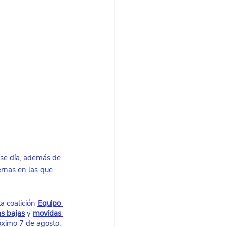
se día, además de 
ernas en las que 
la coalición
Equipo 
s bajas
 y
movidas 
róximo 7 de agosto.