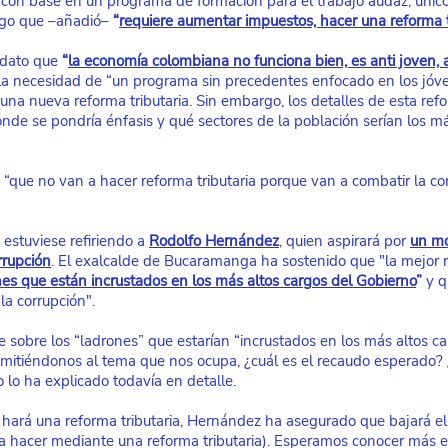
con base en un programa de formación para el trabajo audaz, único 
lgo que –añadió– 
“
requiere aumentar impuestos, hacer una reforma t
dato que 
“
la economía colombiana no funciona bien, es anti joven, a
 la necesidad de “un programa sin precedentes enfocado en los jóve
una nueva reforma tributaria. Sin embargo, los detalles de esta refo
ónde se pondría énfasis y qué sectores de la población serían los m
n “que no van a hacer reforma tributaria porque van a combatir la co
 estuviese refiriendo a 
Rodolfo Hernández
, quien aspirará por
un mo
rrupción
. El exalcalde de Bucaramanga ha sostenido que "la mejor re
nes que están incrustados en los más altos cargos del Gobierno
”
 y q
a corrupción". 
e sobre los “ladrones” que estarían “incrustados en los más altos c
remitiéndonos al tema que nos ocupa, ¿cuál es el recaudo esperado?
lo ha explicado todavía en detalle.
ará una reforma tributaria, Hernández ha asegurado que bajará el 
ía hacer mediante una reforma tributaria). Esperamos conocer más en