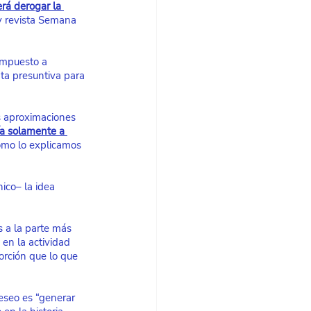
rá derogar la 
 y revista Semana 
impuesto a 
nta presuntiva para 
s aproximaciones 
ía solamente a 
omo lo explicamos 
ico– la idea 
 a la parte más 
 en la actividad 
rción que lo que 
deseo es “generar 