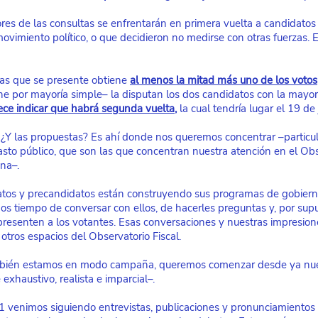
es de las consultas se enfrentarán en primera vuelta a candidatos
ovimiento político, o que decidieron no medirse con otras fuerzas. E
as que se presente obtiene
al menos la mitad más uno de los votos
ine por mayoría simple– la disputan los dos candidatos con la mayor
ece indicar que habrá segunda vuelta
,
 la cual tendría lugar el 19 de 
¿Y las propuestas? Es ahí donde nos queremos concentrar –particu
gasto público, que son las que concentran nuestra atención en el Obs
ana–.
atos y precandidatos están construyendo sus programas de gobierno
s tiempo de conversar con ellos, de hacerles preguntas y, por supu
resenten a los votantes. Esas conversaciones y nuestras impresione
otros espacios del Observatorio Fiscal.
mbién estamos en modo campaña, queremos comenzar desde ya nues
 exhaustivo, realista e imparcial–.
venimos siguiendo entrevistas, publicaciones y pronunciamientos 