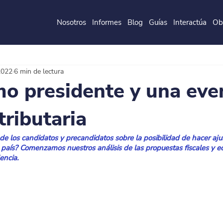
Nosotros
Informes
Blog
Guías
Interactúa
Ob
de la
P
o
ntificia
U
ni
v
ersidad
J
a
v
eri
a
na
2022
6 min de lectura
mo presidente y una eve
tributaria
e los candidatos y precandidatos sobre la posibilidad de hacer aj
país? Comenzamos nuestros análisis de las propuestas fiscales y e
encia.