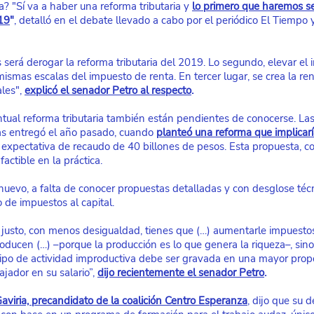
? "Sí va a haber una reforma tributaria y
lo primero que haremos se
019
"
, detalló en el debate llevado a cabo por el periódico El Tiempo
será derogar la reforma tributaria del 2019. Lo segundo, elevar el 
mismas escalas del impuesto de renta. En tercer lugar, se crea la re
les",
explicó el senador Petro al respecto
.
ntual reforma tributaria también están pendientes de conocerse. La
as entregó el año pasado, cuando
planteó una reforma que implicar
 expectativa de recaudo de 40 billones de pesos. Esta propuesta, c
factible en la práctica.
nuevo, a falta de conocer propuestas detalladas y con desglose técn
 de impuestos al capital.
 justo, con menos desigualdad, tienes que (…) aumentarle impuestos
roducen (…) –porque la producción es lo que genera la riqueza–, sino
ipo de actividad improductiva debe ser gravada en una mayor propo
ajador en su salario”,
dijo recientemente el senador Petro
.
aviria, precandidato de la coalición Centro Esperanza
, dijo que su 