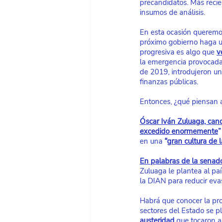
precandidatos. Más recie
insumos de análisis.
En esta ocasión queremos
próximo gobierno haga un
progresiva es algo que
v
la emergencia provocada 
de 2019, introdujeron un
finanzas públicas.
Entonces, ¿qué piensan 
Óscar Iván Zuluaga, can
excedido enormemente
”
en una 
“
gran cultura de l
En palabras de la senado
Zuluaga le plantea al paí
la DIAN para reducir eva
Habrá que conocer la pro
sectores del Estado se pl
austeridad
 que tocaron a