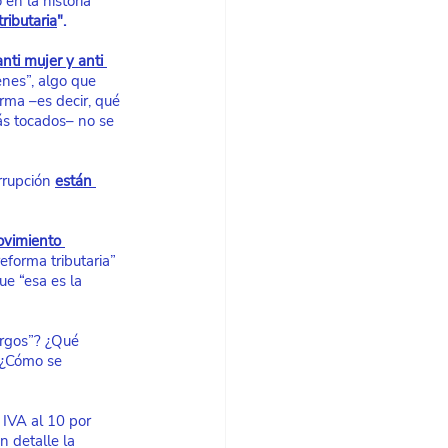
en la historia 
ributaria
".
nti mujer y anti 
nes”, algo que 
rma –es decir, qué 
ás tocados– no se 
rrupción
están 
vimiento 
forma tributaria” 
ue “esa es la 
argos”? ¿Qué 
 ¿Cómo se 
IVA al 10 por 
 detalle la 