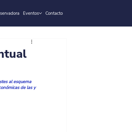
servadora
Eventos
Contacto
ntual
ustes al esquema 
conómicas de las y 