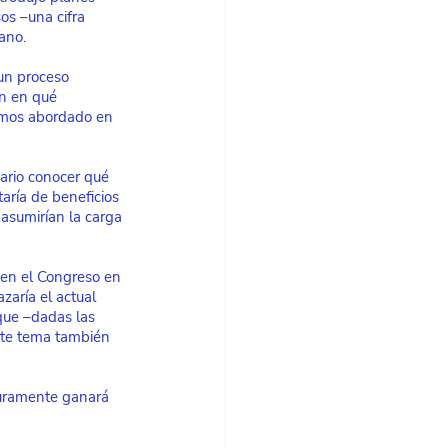
os –una cifra 
ano.
un proceso 
n en qué 
hemos abordado en
ario conocer qué 
aría de beneficios 
asumirían la carga 
 en el Congreso en 
aría el actual 
que –dadas las 
ste tema también
uramente ganará 