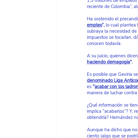
1,5 millones de empleos 
reciente de Colombia”, a
Ha sostenido el precandi
empleo
”,
 lo cual plantea
subraya la necesidad de 
impuestos se tocarían, d
conocen todavía.
A su juicio, quienes dice
haciendo demagogia
".
Es posible que Gaviria se
denominado Liga Antico
es 
“
acabar con los ladro
manera de luchar contra l
¿Qué información se tien
implica “acabarlos”? Y, 
obtendría? Hernández no 
Aunque ha dicho que no h
ciento (algo que se podr