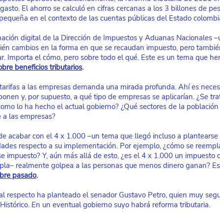
 gasto. El ahorro se calculó en cifras cercanas a los 3 billones de pes
pequeña en el contexto de las cuentas públicas del Estado colombi
rmación digital de la Dirección de Impuestos y Aduanas Nacionales –
én cambios en la forma en que se recaudan impuesto, pero tambié
ar. Importa el cómo, pero sobre todo el qué. Este es un tema que 
bre beneficios tributarios
.
 tarifas a las empresas demanda una mirada profunda. Ahí es neces
ponen y, por supuesto, a qué tipo de empresas se aplicarían. ¿Se trat
 como lo ha hecho el actual gobierno? ¿Qué sectores de la población 
re a las empresas?
 de acabar con el 4 x 1.000 –un tema que llegó incluso a plantearse
ades respecto a su implementación. Por ejemplo, ¿cómo se reemplaz
e impuesto? Y, aún más allá de esto, ¿es el 4 x 1.000 un impuesto 
pla– realmente golpea a las personas que menos dinero ganan? E
mbre pasado
.
al respecto ha planteado
 el senador Gustavo Petro
, quien muy seg
Histórico. En un eventual gobierno suyo habrá reforma tributaria.