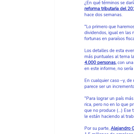
¿En qué términos se daría
reforma tributaria del 2
hace dos semanas.
"Lo primero que haremos 
dividendos, igual en las 
fortunas en paraísos fisca
Los detalles de esta eve
más puntuales al tema l
4.000 personas
,
 con una
en este informe, no sería 
En cualquier caso –y, de 
parece ser un incremento
“Para lograr un país más
rica, pero no en lo que p
que no produce (…) Ese t
le están haciendo al trab
Por su parte, 
Alejandro G