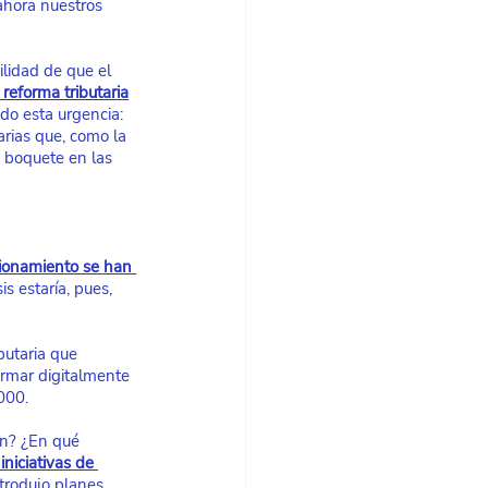
ahora nuestros 
lidad de que el 
reforma tributaria
do esta urgencia: 
rias que, como la 
n boquete en las 
cionamiento se han 
is estaría, pues, 
butaria que 
ormar digitalmente 
000.
an? ¿En qué 
niciativas de 
trodujo planes 