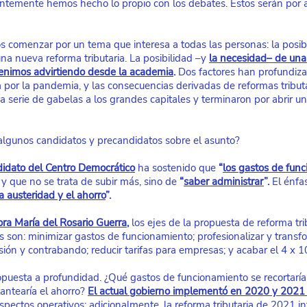
ntemente hemos hecho lo propio con los debates. Estos serán por 
 comenzar por un tema que interesa a todas las personas: la posibi
a nueva reforma tributaria. La posibilidad –y
la necesidad– de una 
enimos advirtiendo desde la academia
.
 Dos factores han profundiza
por la pandemia, y las consecuencias derivadas de reformas tributa
a serie de gabelas a los grandes capitales y terminaron por abrir u
algunos candidatos y precandidatos sobre el asunto?
didato del Centro Democrático
ha sostenido que 
“
los gastos de fun
 y que no se trata de subir más, sino de 
“
saber administrar
”. 
El énfas
a austeridad y el ahorro
”.
ra María del Rosario Guerra
,
 los ejes de la propuesta de reforma tri
s son: minimizar gastos de funcionamiento; profesionalizar y transf
sión y contrabando; reducir tarifas para empresas; y acabar el 4 x 1
puesta a profundidad. ¿Qué gastos de funcionamiento se recortarí
antearía el ahorro?
El actual gobierno implementó en 2020 y 2021 i
spectos operativos; adicionalmente, la reforma tributaria de 2021 in