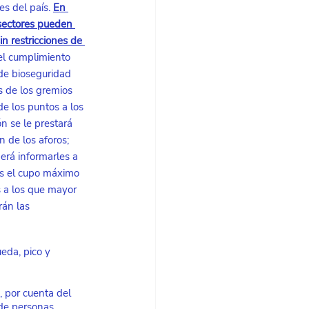
es del país.
En 
sectores pueden 
in restricciones de 
el cumplimiento 
de bioseguridad 
 de los gremios 
e los puntos a los 
n se le prestará 
n de los aforos; 
berá informarles a 
es el cupo máximo 
 a los que mayor 
rán las 
eda, pico y 
, por cuenta del
 de personas 