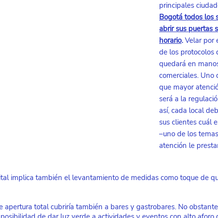
principales ciudad
Bogotá todos los 
abrir sus puertas s
horario
. 
Velar por 
de los protocolos 
quedará en manos
comerciales. Uno d
que mayor atenció
será a la regulació
así, cada local de
sus clientes cuál 
–uno de los temas
atención le presta
pital implica también el levantamiento de medidas como toque de qu
 apertura total cubriría también a bares y gastrobares. No obstante
a posibilidad de dar luz verde a actividades y eventos con alto aforo