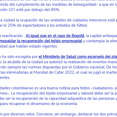
emás del cumplimiento de las medidas de bioseguridad– a que en l
ación UCI esté por debajo del 85%.
una ciudad la ocupación de las unidades de cuidados intensivos está 
ar el 25% de espectadores a los estadios de fútbol.
 reactivación .
Al igual que en el caso de Bogotá
, la capital antioq
 respaldar la recuperación del tejido empresarial
 y contempla la eli
ilidad que habían estado vigentes.
a ha sido escogida por
el Ministerio de Salud como escenario del pla
 la alcaldía de la ciudad ya autorizó la realización de eventos masi
endo siempre las normas dispuestas por el Gobierno nacional. De hec
as eliminatorias al Mundial de Catar 2022, el cual se jugó el martes
entes. 
iudades colombianas es una buena noticia para todos –ciudadanos, a
mios–. La recuperación del tejido empresarial y laboral debe ser la p
 ser la recuperación de la capacidad adquisitiva de las personas y
 para recuperar el dinamismo de la economía.
 por diversos retos. Conviene, sin embargo, destacar los dos princi