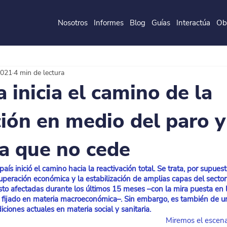
Nosotros
Informes
Blog
Guías
Interactúa
Ob
de la
P
o
ntificia
U
ni
v
ersidad
J
a
v
eri
a
na
2021
4 min de lectura
 inicia el camino de la
ción en medio del paro 
a que no cede
 país inició el camino hacia la reactivación total. Se trata, por supue
cuperación económica y la estabilización de amplias capas del sector
sto afectadas durante los últimos 15 meses –con la mira puesta en 
 fijado en materia macroeconómica–. Sin embargo, es también de u
ciones actuales en materia social y sanitaria.
Miremos el escenar