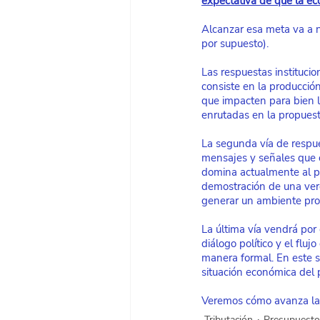
expectativa de que la e
Alcanzar esa meta va a 
por supuesto).
Las respuestas institucio
consiste en la producció
que impacten para bien l
enrutadas en la propuest
La segunda vía de respue
mensajes y señales que c
domina actualmente al pa
demostración de una verd
generar un ambiente prop
La última vía vendrá por
diálogo político y el flu
manera formal. En este se
situación económica del 
Veremos cómo avanza la r
Tributación
Presupuesto