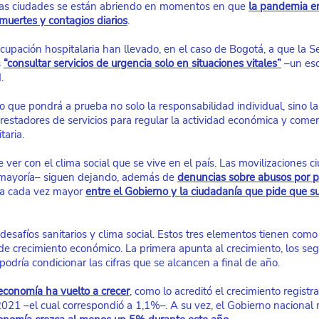
: las ciudades se están abriendo en momentos en que
la pandemia en
muertes y contagios diarios
.
ocupación hospitalaria han llevado, en el caso de Bogotá, a que la S
s
“consultar servicios de urgencia solo en situaciones vitales”
 –un esc
.
so que pondrá a prueba no solo la responsabilidad individual, sino l
restadores de servicios para regular la actividad económica y comer
taria.
 ver con el clima social que se vive en el país. Las movilizaciones 
 mayoría– siguen dejando, además de
denuncias sobre abusos por pa
ia cada vez mayor
entre el Gobierno y la ciudadanía que pide que 
esafíos sanitarios y clima social. Estos tres elementos tienen como
de crecimiento económico. La primera apunta al crecimiento, los se
 podría condicionar las cifras que se alcancen a final de año.
 economía ha vuelto a crecer
, como lo acreditó el crecimiento registr
021 –el cual correspondió a 1,1%–. A su vez, el Gobierno nacional