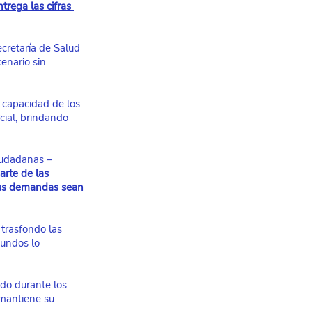
trega las cifras 
ecretaría de Salud 
enario sin 
a capacidad de los 
cial, brindando 
ciudadanas –
rte de las 
sus demandas sean 
 trasfondo las 
gundos lo 
ado durante los 
 mantiene su