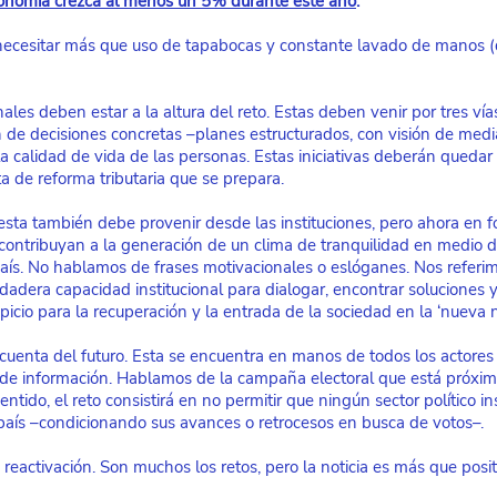
conomía crezca al menos un 5% durante este año
.
necesitar más que uso de tapabocas y constante lavado de manos (d
nales deben estar a la altura del reto. Estas deben venir por tres vía
n de decisiones concretas –planes estructurados, con visión de medi
a calidad de vida de las personas. Estas iniciativas deberán quedar
a de reforma tributaria que se prepara.
sta también debe provenir desde las instituciones, pero ahora en f
ontribuyan a la generación de un clima de tranquilidad en medio d
ís. No hablamos de frases motivacionales o eslóganes. Nos referim
adera capacidad institucional para dialogar, encontrar soluciones y,
icio para la recuperación y la entrada de la sociedad en la ‘nueva 
 cuenta del futuro. Esta se encuentra en manos de todos los actores 
jo de información. Hablamos de la campaña electoral que está próxima
ntido, el reto consistirá en no permitir que ningún sector político in
país –condicionando sus avances o retrocesos en busca de votos–.
eactivación. Son muchos los retos, pero la noticia es más que posit