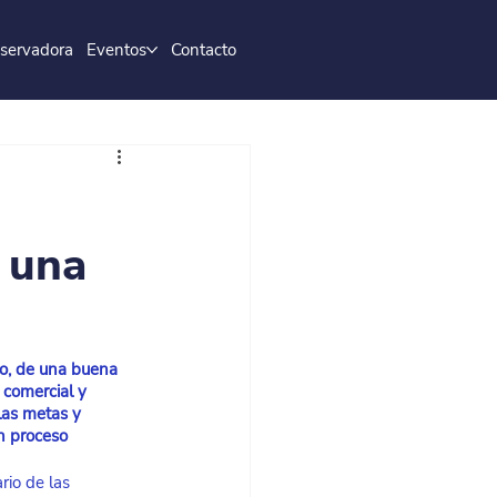
servadora
Eventos
Contacto
y una
sto, de una buena 
 comercial y 
las metas y 
n proceso 
io de las 