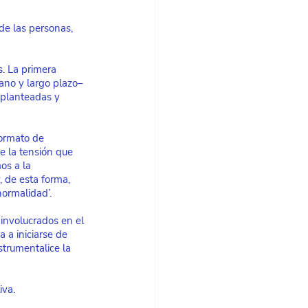
e las personas, 
s. La primera 
ano y largo plazo– 
 planteadas y 
ormato de 
e la tensión que 
os a la 
 de esta forma, 
normalidad’.
involucrados en el 
 a iniciarse de 
strumentalice la 
iva.