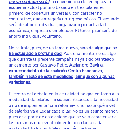
nuevo contrato social
 la conveniencia de reemplazar el 
esquema actual por uno basado en tres pilares: el 
primero, de cobertura universal y con carácter no 
contributivo, que entregaría un ingreso básico. El segundo 
sería de ahorro individual, organizado por actividad 
económica, empresa o empleador. El tercer pilar sería de 
ahorro individual voluntario.
No se trata, pues, de un tema nuevo, sino de
algo que se 
ha estudiado a profundidad
. 
Adicionalmente, no es algo 
que durante la presente campaña haya sido planteado 
únicamente por Gustavo Petro.
Alejandro Gaviria, 
exprecandidato de la coalición Centro Esperanza, 
también habló de esta modalidad, aunque con algunas 
variaciones
.
El centro del debate en la actualidad no gira en torno a la 
modalidad de pilares –ni siquiera respecto a la necesidad 
o no de implementar una reforma– sino hasta qué nivel 
de salarios va a llegar cada pilar. No es un asunto menor, 
pues es a partir de este criterio que se va a caracterizar a 
las personas que eventualmente accedan a cada 
modalidad. Estos umbrales incidirán de forma 