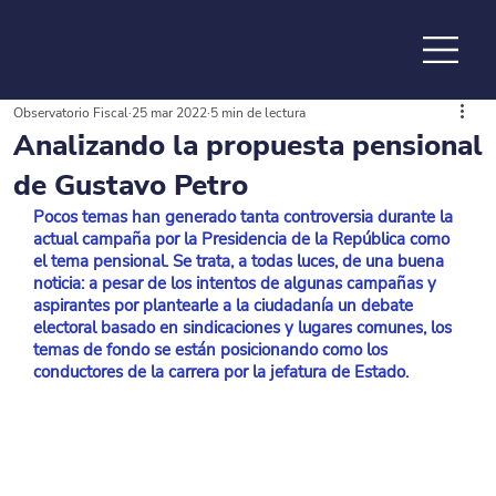
Observatorio Fiscal
25 mar 2022
5 min de lectura
de la
Analizando la propuesta pensional
de Gustavo Petro
Pocos temas han generado tanta controversia durante la 
actual campaña por la Presidencia de la República como 
el tema pensional. Se trata, a todas luces, de una buena 
noticia: a pesar de los intentos de algunas campañas y 
aspirantes por plantearle a la ciudadanía un debate 
electoral basado en sindicaciones y lugares comunes, los 
temas de fondo se están posicionando como los 
conductores de la carrera por la jefatura de Estado.