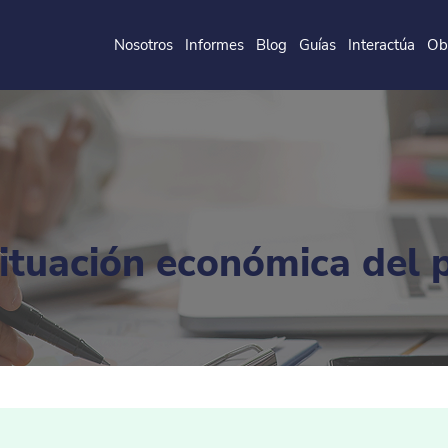
Nosotros
Informes
Blog
Guías
Interactúa
Ob
de la
P
o
ntificia
U
ni
v
ersidad
J
a
v
eri
a
na
situación económica del 