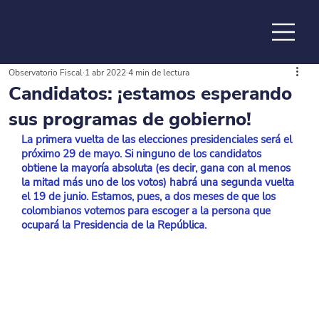
Observatorio Fiscal
1 abr 2022
4 min de lectura
de la
Candidatos: ¡estamos esperando
sus programas de gobierno!
La primera vuelta de las elecciones presidenciales será el 
próximo 29 de mayo. Si ninguno de los candidatos 
obtiene la mayoría absoluta (es decir, gana con al menos 
la mitad más uno de los votos) habrá una segunda vuelta 
el 19 de junio. Estamos, pues, a dos meses de que los 
colombianos votemos para escoger a la persona que 
ocupará la Presidencia de la República.