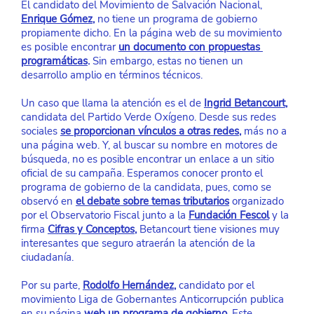
El candidato del Movimiento de Salvación Nacional,
Enrique Gómez
,
 no tiene un programa de gobierno 
propiamente dicho. En la página web de su movimiento 
es posible encontrar
un documento con propuestas 
programáticas
.
 Sin embargo, estas no tienen un 
desarrollo amplio en términos técnicos.
Un caso que llama la atención es el de
Ingrid Betancourt
, 
candidata del Partido Verde Oxígeno. Desde sus redes 
sociales
se proporcionan vínculos a otras redes
,
 más no a 
una página web. Y, al buscar su nombre en motores de 
búsqueda, no es posible encontrar un enlace a un sitio 
oficial de su campaña. Esperamos conocer pronto el 
programa de gobierno de la candidata, pues, como se 
observó en
el debate sobre temas tributarios
 organizado 
por el Observatorio Fiscal junto a la
Fundación Fescol
 y la 
firma
Cifras y Conceptos
,
 Betancourt tiene visiones muy 
interesantes que seguro atraerán la atención de la 
ciudadanía.
Por su parte,
Rodolfo Hernández
,
 candidato por el 
movimiento Liga de Gobernantes Anticorrupción publica 
en su página
web un programa de gobierno
. Este, 