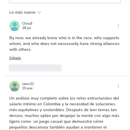
Lo más nuevo
Transporte, el que menos ejecuta entre
los sectores con mayor inversión
Chris8
28 jul
By now, we already know who is in the race, who supports 
whom, and who does not necessarily have strong alliances 
with others.
Editado
Me gusta
Reaccionar
lawn32
19 ene
Un análisis muy completo sobre los retos estructurales del 
salario mínimo en Colombia y la necesidad de soluciones 
más equitativas y sostenibles. Después de leer temas tan 
densos, muchos optan por despejar la mente con algo más 
ligero como  un juego casual que demuestra cómo 
pequeños descansos también ayudan a mantener el 