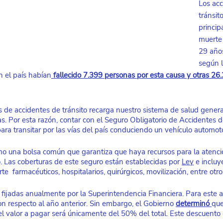
Los acc
tránsit
princip
muerte 
29 años
según 
 el país habían
fallecido 7.399 personas por esta causa y otras 26.
as de accidentes de tránsito recarga nuestro sistema de salud gener
as. Por esta razón, contar con el Seguro Obligatorio de Accidentes 
para transitar por las vías del país conduciendo un vehículo automoto
o una bolsa común que garantiza que haya recursos para la atenció
. Las coberturas de este seguro están establecidas por 
Ley
 e incluy
e  farmacéuticos, hospitalarios, quirúrgicos, movilización, entre otro
fijadas anualmente por la Superintendencia Financiera. Para este año
 respecto al año anterior. Sin embargo, el Gobierno 
determinó
que
el valor a pagar será únicamente del 50% del total. Este descuento es