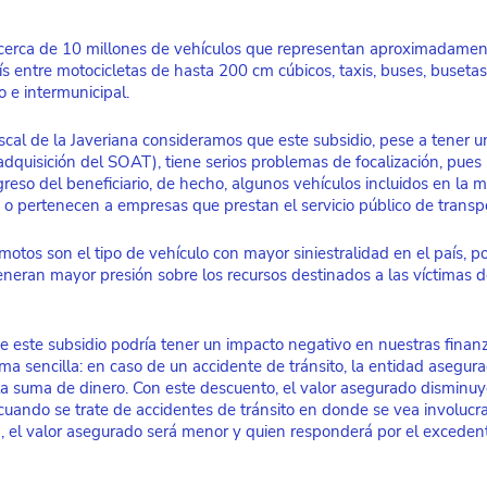
 cerca de 10 millones de vehículos que representan aproximadamen
s entre motocicletas de hasta 200 cm cúbicos, taxis, buses, busetas
 e intermunicipal. 
scal de la Javeriana consideramos que este subsidio, pese a tener un
 adquisición del SOAT), tiene serios problemas de focalización, pues 
ngreso del beneficiario, de hecho, algunos vehículos incluidos en la 
s o pertenecen a empresas que prestan el servicio público de transpo
tos son el tipo de vehículo con mayor siniestralidad en el país, po
neran mayor presión sobre los recursos destinados a las víctimas d
de este subsidio podría tener un impacto negativo en nuestras finanz
ma sencilla: en caso de un accidente de tránsito, la entidad asegur
rta suma de dinero. Con este descuento, el valor asegurado disminu
cuando se trate de accidentes de tránsito en donde se vea involucr
a, el valor asegurado será menor y quien responderá por el excedent