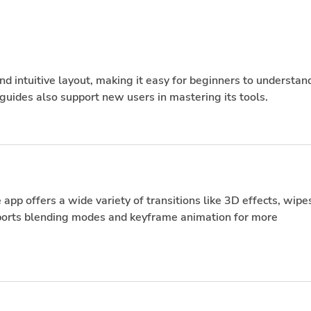
Transporte, el que menos
El a
ejecuta entre los sectores
Gobi
con mayor inversión
medi
ince
nd intuitive layout, making it easy for beginners to understan
 guides also support new users in mastering its tools.
e app offers a wide variety of transitions like 3D effects, wipes
pports blending modes and keyframe animation for more 