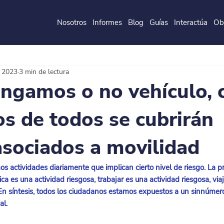
Nosotros
Informes
Blog
Guías
Interactúa
Ob
de la
P
o
ntificia
U
ni
v
ersidad
J
a
v
eri
a
na
 2023
3 min de lectura
ngamos o no vehículo, 
s de todos se cubrirán
asociados a movilidad
os actividades diariamente que implican cierto nivel de riesgo. La p
ica es una actividad riesgosa, trabajar es una actividad riesgosa, via
. En síntesis, todos los ciudadanos estamos expuestos a un sinnúmero
al.