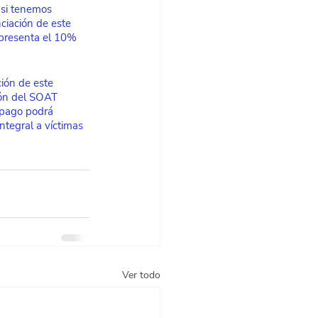
 si tenemos 
nciación de este 
epresenta el 10% 
ión de este 
ión del SOAT
 pago podrá 
ntegral a víctimas 
Ver todo