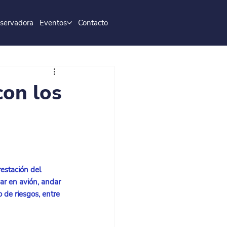
servadora
Eventos
Contacto
con los
restación del 
jar en avión, andar 
 de riesgos, entre 