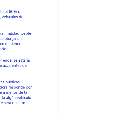
te el 60% del 
, vehículos de 
a finalidad loable 
se otorga sin 
medida tienen 
rte. 
r ende, se estaría 
e accidentes de 
as públicas. 
adora responde por 
ye a menos de la 
ado algún vehículo 
e será nuestro 