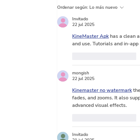
El pago de intereses podría
Ordenar según:
Lo más nuevo
llegar a ser equivalente a
Invitado
todo el presupuesto de
22 jul 2025
inversión
KineMaster Apk
 has a clean a
and use. Tutorials and in-app
Me gusta
Reaccionar
mongish
22 jul 2025
Kinemaster no watermark
 th
fades, and zooms. It also su
advanced visual effects.
Me gusta
Reaccionar
Invitado