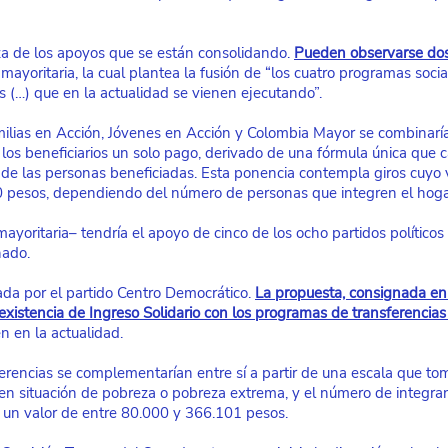
a de los apoyos que se están consolidando.
Pueden observarse dos
mayoritaria, la cual plantea la fusión de “los cuatro programas socia
s (…) que en la actualidad se vienen ejecutando”.
milias en Acción, Jóvenes en Acción y Colombia Mayor se combinarí
 los beneficiarios un solo pago, derivado de una fórmula única que ca
de las personas beneficiadas. Esta ponencia contempla giros cuyo va
 pesos, dependiendo del número de personas que integren el hoga
yoritaria– tendría el apoyo de cinco de los ocho partidos políticos 
nado.
rada por el partido Centro Democrático.
La propuesta, consignada en
oexistencia de Ingreso Solidario con los programas de transferencia
n en la actualidad.
erencias se complementarían entre sí a partir de una escala que tom
en situación de pobreza o pobreza extrema, y el número de integra
n un valor de entre 80.000 y 366.101 pesos.