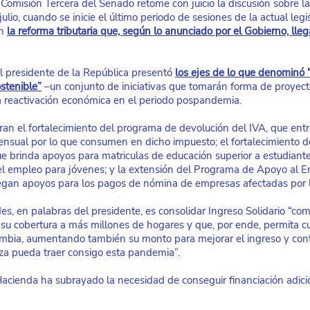
 Comisión Tercera del Senado retome con juicio la discusión sobre la
ulio, cuando se inicie el último periodo de sesiones de la actual legi
n
la reforma tributaria que, según lo anunciado por el Gobierno, lle
 presidente de la República presentó
los ejes de lo que denominó
stenible”
 –un conjunto de iniciativas que tomarán forma de proyecto
la reactivación económica en el periodo pospandemia.
ran el fortalecimiento del programa de devolución del IVA, que ent
nsual por lo que consumen en dicho impuesto; el fortalecimiento d
ue brinda apoyos para matriculas de educación superior a estudiant
el empleo para jóvenes; y la extensión del Programa de Apoyo al E
regan apoyos para los pagos de nómina de empresas afectadas por 
des, en palabras del presidente, es consolidar Ingreso Solidario “c
u cobertura a más millones de hogares y que, por ende, permita cub
mbia, aumentando también su monto para mejorar el ingreso y cont
za pueda traer consigo esta pandemia”.
 Hacienda ha subrayado la necesidad de conseguir financiación adici