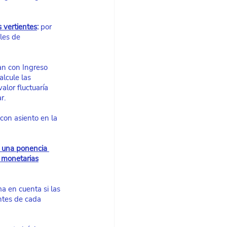
 vertientes
:
 por 
les de 
an con Ingreso 
lcule las 
lor fluctuaría 
r.
con asiento en la 
 una ponencia 
s monetarias
a en cuenta si las 
ntes de cada 