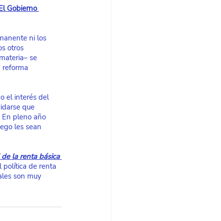
El Gobierno 
manente ni los 
s otros 
materia– se 
a reforma 
 el interés del 
vidarse que 
 En pleno año 
uego les sean 
d de la renta básica 
política de renta 
iales son muy 