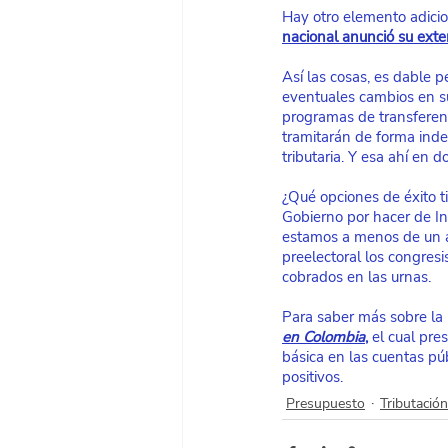
Hay otro elemento adicion
nacional anunció su exte
Así las cosas, es dable 
eventuales cambios en su
programas de transferenci
tramitarán de forma inde
tributaria. Y esa ahí en 
¿Qué opciones de éxito ti
Gobierno por hacer de In
estamos a menos de un a
preelectoral los congres
cobrados en las urnas.
Para saber más sobre la r
en Colombia
,
 el cual pre
básica en las cuentas púb
positivos. 
Presupuesto
Tributación