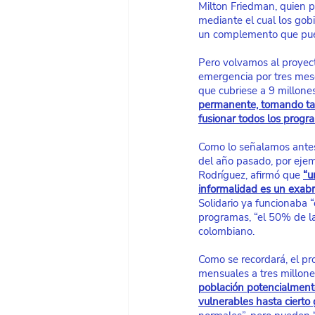
Milton Friedman, quien p
mediante el cual los gob
un complemento que pued
Pero volvamos al proyect
emergencia por tres mese
que cubriese a 9 millones
permanente, tomando tamb
fusionar todos los progr
Como lo señalamos antes,
del año pasado, por ejem
Rodríguez, afirmó que
“u
informalidad es un exabr
Solidario ya funcionaba 
programas, “el 50% de la
colombiano.
Como se recordará, el pr
mensuales a tres millon
población potencialmente
vulnerables hasta cierto