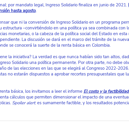
al: por mandato legal, Ingreso Solidario finaliza en junio de 2021.
nsión hasta agosto
.
pensar que ni la conversión de Ingreso Solidario en un programa per
 estructura –convirtiéndolo en una política ya sea combinada con lo
as monetarias, o la cabeza de la política social del Estado en esta 
pendiente. La discusión se dará en el marco del trámite de la nuev
donde se conocerá la suerte de la renta básica en Colombia.
ene la iniciativa? La verdad es que nunca habían sido tan altos, dado
greso Solidario una política permanente. Por otra parte, no debe ol
ño de las elecciones en las que se elegirá al Congreso 2022-2026.
istas no estarán dispuestos a aprobar recortes presupuestales que l
enta básica, los invitamos a leer el informe
El costo y la factibilida
senta cálculos que permiten dimensionar el impacto de una eventual 
licas. 
Spoiler alert
: es sumamente factible, y los resultados potenc