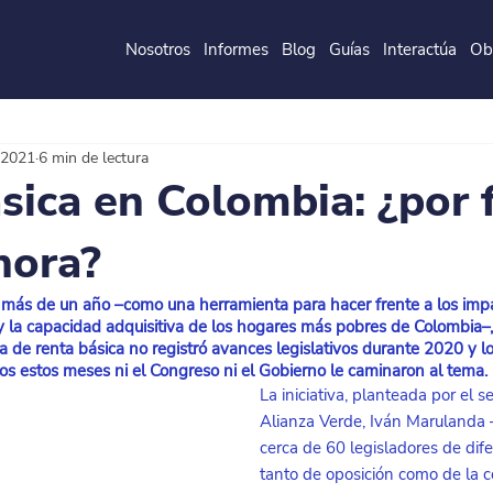
Nosotros
Informes
Blog
Guías
Interactúa
Ob
de la
P
o
ntificia
U
ni
v
ersidad
J
a
v
eri
a
na
 2021
6 min de lectura
sica en Colombia: ¿por 
hora?
más de un año –como una herramienta para hacer frente a los impa
la capacidad adquisitiva de los hogares más pobres de Colombia–, 
de renta básica no registró avances legislativos durante 2020 y l
os estos meses ni el Congreso ni el Gobierno le caminaron al tema.
La iniciativa, planteada por el s
Alianza Verde, Iván Marulanda 
cerca de 60 legisladores de dife
tanto de oposición como de la c