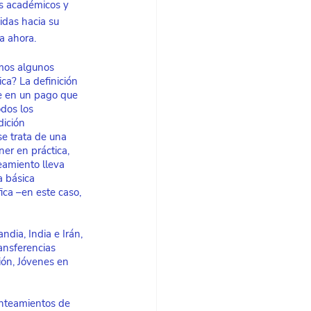
s académicos y 
idas hacia su 
ta ahora.
mos algunos 
ca? La definición 
e en un pago que 
odos los 
dición 
se trata de una 
ner en práctica, 
eamiento lleva 
 básica 
ica –en este caso, 
dia, India e Irán, 
ansferencias 
ión, Jóvenes en 
anteamientos de 