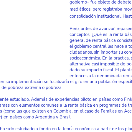
gobierno– fue objeto de debate
mediáticos, pero registraba mov
consolidación institucional. Has
Pero, antes de avanzar, repase
conceptos. ¿Qué es la renta bási
general de renta básica consist
el gobierno central les hace a t
ciudadanos, sin importar su con
socioeconómica. En la práctica, 
alternativa casi imposible de po
dado su impacto fiscal. El plant
entonces a la denominada renta
n su implementación se focalizaría el giro en una población específ
n de pobreza extrema o pobreza.
nte estudiado. Además de experiencias piloto en países como Finlan
ramas con elementos comunes a la renta básica en programas de tr
 (como las que existen en Colombia, en el caso de Familias en Acc
 en países como Argentina y Brasil.
ha sido estudiado a fondo en la teoría económica a partir de los pl