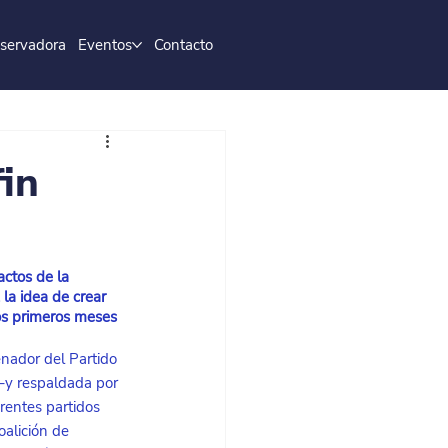
servadora
Eventos
Contacto
fin
ctos de la 
la idea de crear 
os primeros meses 
enador del Partido 
–y respaldada por 
rentes partidos 
oalición de 