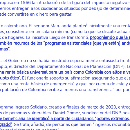
ropuso en 1966 la introducción de la figura del impuesto negativo
iernos entregan a los ciudadanos situados por debajo de determinad
e convertirse en dinero para gastar.
o colombiano. El senador Marulanda planteó inicialmente una rent
s, consistente en un salario mínimo (como la que se discute actual
 de hogares. La iniciativa luego se transformó,
proponiendo que la r
ién recursos de los “programas asistenciales [que ya están] anda
amas”
.
 el Gobierno no se había mostrado especialmente entusiasta frente a
plo, el director del Departamento Nacional de Planeación (DNP), Lu
na renta básica universal para un país como Colombia con altos niv
upto ético”
.
 El funcionario soportó su afirmación asegurando que el
“como una renta básica de emergencia” y que, por cuenta de este y
 población de Colombia recibe al menos una transferencia” por par
ograma Ingreso Solidario, creado a finales de marzo de 2020, entr
es de personas vulnerables. Daniel Gómez, subdirector del DNP nos
 beneficiaria se identificó a partir de ciudadanos “pobres extremos,
 grado”
. Se trata, añadió, de personas que tienen “ingresos razonabl