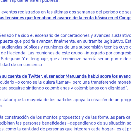
“caer rápidamente en pobreza”.
e eventos registrados en las últimas dos semanas del periodo de se
as tensiones que frenaban el avance de la renta básica en el Cong
Senado ha sido el escenario de concertaciones y avances sustantivo
puesta que podría avanzar, finalmente, en su trámite legislativo. Es
s audiencias públicas y reuniones de una subcomisión técnica cuyo ob
io de Hacienda. Las reuniones de este grupo –integrado por congresis
 8 de junio. Y el lenguaje, que al comienzo parecía ser un punto de 
ilidad de un consenso.
n su cuenta de Twitter, el senador Marulanda habló sobre los avanc
solidario –o como se le quiera llamar–, pero una transferencia moneta
para seguirse sintiendo colombianas y colombianos con dignidad”.
statar que la mayoría de los partidos apoya la creación de un pro
a.
 la construcción de los montos propuestos y de las fórmulas para ca
recibirían las personas beneficiadas –dependiendo de su situación s
es, como la cantidad de personas que integran cada hogar– es el p