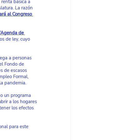
 renta básica a 
slatura. La razón 
gará al Congreso 
 “Agenda de 
s de ley, cuyo 
rega a personas 
el Fondo de 
es de escasos 
mpleo Formal, 
la pandemia.
omo un programa 
rir a los hogares 
ener los efectos 
onal para este 