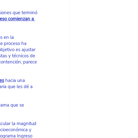
siones que terminó 
reso comienzan a 
s en la 
te proceso ha 
jetivo es ajustar 
tas y técnicos de 
contención, parece 
es
 hacia una 
ria que les dé a 
grama que se 
lcular la magnitud 
ocioeconómica y 
rograma Ingreso 