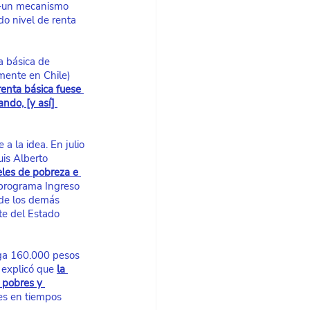
 –un mecanismo 
o nivel de renta 
a básica de 
mente en Chile) 
enta básica fuese 
ndo, [y así] 
 la idea. En julio 
is Alberto 
eles de pobreza e 
 programa Ingreso 
 de los demás 
te del Estado 
ega 160.000 pesos 
 explicó que
la 
 pobres y 
es en tiempos 