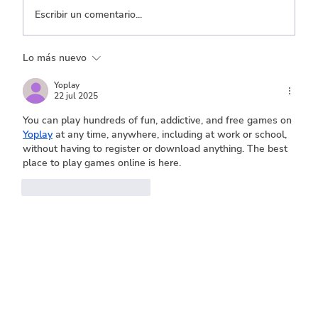
Escribir un comentario...
Lo más nuevo
Transporte, el que menos ejecuta entre
los sectores con mayor inversión
Yoplay
22 jul 2025
You can play hundreds of fun, addictive, and free games on 
Yoplay
 at any time, anywhere, including at work or school, 
without having to register or download anything. The best 
place to play games online is here.
Me gusta
Reaccionar