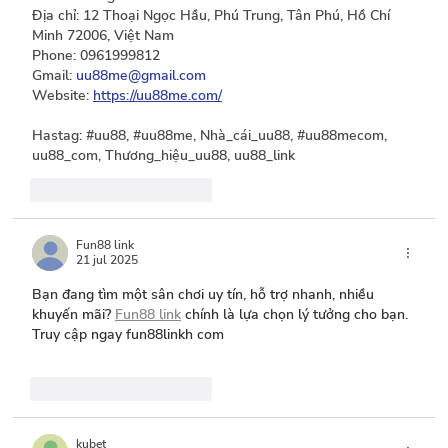
Địa chỉ: 12 Thoại Ngọc Hầu, Phú Trung, Tân Phú, Hồ Chí 
Minh 72006, Việt Nam
Phone: 0961999812
Gmail: 
uu88me@gmail.com
Website: 
https://uu88me.com/
Hastag: #uu88, #uu88me, Nhà_cái_uu88, #uu88mecom, 
uu88_com, Thương_hiệu_uu88, uu88_link
Me gusta
Reaccionar
Fun88 link
21 jul 2025
Bạn đang tìm một sân chơi uy tín, hỗ trợ nhanh, nhiều 
khuyến mãi? 
Fun88 link
 chính là lựa chọn lý tưởng cho bạn. 
Truy cập ngay fun88linkh com
Me gusta
Reaccionar
kubet