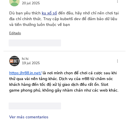
20 jul 2025
Dù bạn yêu thích 
ku xổ số
 đến đâu, hãy nhớ chỉ nên chơi tại 
địa chỉ chính thức. Truy cập kubet6 dev để đảm bảo dữ liệu 
và tiền thưởng luôn thuộc về bạn
Editado
Me gusta
Reaccionar
hi hi
19 jul 2025
https://rr88.in.net/
 là nơi mình chọn để chơi cá cược sau khi 
thử qua vài nền tảng khác. Dịch vụ của 
rr88
 từ chăm sóc 
khách hàng đến tốc độ xử lý giao dịch đều rất ổn. Slot 
game phong phú, không gây nhàm chán như các web khác.
Me gusta
Reaccionar
Ver más comentarios