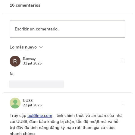
16 comentarios
Escribir un comentario...
Lo más nuevo
Por cada 100 pesos de recaudo, 50 se
dejan de percibir por beneficios
Ramsay
31 jul 2025
tributarios
fa
Me gusta
Reaccionar
UU88
22 jul 2025
Truy cập 
uu88me.com
 – link chính thức và an toàn của nhà 
cái UU88, đảm bảo không bị chặn, tốc độ mượt mà và hỗ 
trợ đầy đủ tính năng đăng ký, nạp rút, tham gia cá cược 
nhanh chóng.