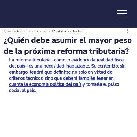
Observatorio Fiscal
25 mar 2022
4 min de lectura
de la
¿Quién debe asumir el mayor peso
de la próxima reforma tributaria?
La reforma tributaria –como lo evidencia la realidad fiscal 
del país– es una necesidad inaplazable. Su contenido, sin 
embargo, tendrá que definirse no solo en virtud de 
criterios técnicos, sino que
deberá también tener en 
cuenta la economía política del país
 y tomarle el pulso 
social al país.