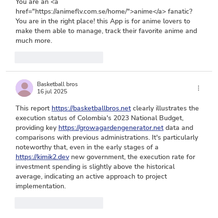
You are an <a 
href="https://animeflv.com.se/home/">anime</a> fanatic? 
You are in the right place! this App is for anime lovers to 
make them able to manage, track their favorite anime and 
much more.
Me gusta
Reaccionar
Basketball bros
16 jul 2025
This report 
https://basketballbros.net
 clearly illustrates the 
execution status of Colombia's 2023 National Budget
, 
providing key 
https://growagardengenerator.net
 data and 
comparisons with previous administrations. It's particularly 
noteworthy that, even in the early stages of a 
https://kimik2.dev
 new government, the 
execution rate for 
investment spending is slightly above the historical 
average
, indicating an active approach to project 
implementation.
Me gusta
Reaccionar