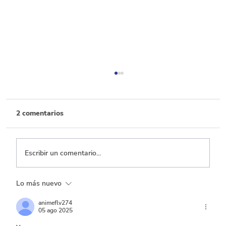
2 comentarios
Escribir un comentario...
Lo más nuevo
Transporte, el que menos ejecuta entre
los sectores con mayor inversión
animeflv274
05 ago 2025