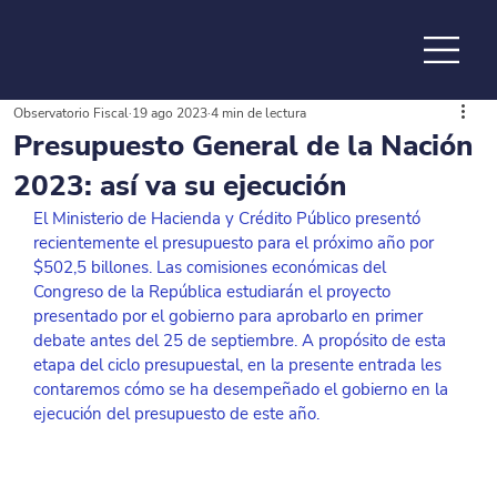
Observatorio Fiscal
19 ago 2023
4 min de lectura
de la
Presupuesto General de la Nación
2023: así va su ejecución
El Ministerio de Hacienda y Crédito Público presentó 
recientemente el presupuesto para el próximo año por 
$502,5 billones. Las comisiones económicas del 
Congreso de la República estudiarán el proyecto 
presentado por el gobierno para aprobarlo en primer 
debate antes del 25 de septiembre. A propósito de esta 
etapa del ciclo presupuestal, en la presente entrada les 
contaremos cómo se ha desempeñado el gobierno en la 
ejecución del presupuesto de este año.