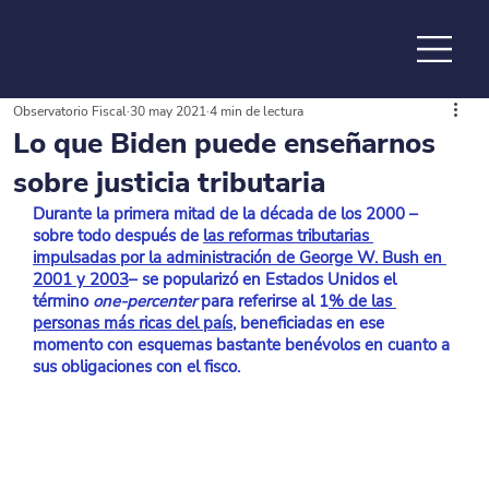
Observatorio Fiscal
30 may 2021
4 min de lectura
de la
Lo que Biden puede enseñarnos
sobre justicia tributaria
Durante la primera mitad de la década de los 2000 –
sobre todo después de
las reformas tributarias 
impulsadas por la administración de George W. Bush en 
2001 y 2003
– se popularizó en Estados Unidos el 
término 
one-percenter
 para referirse al 1
% de las 
personas más ricas del país
, beneficiadas en ese 
momento con esquemas bastante benévolos en cuanto a 
sus obligaciones con el fisco.