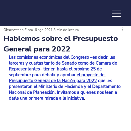
Observatorio Fiscal
6 ago 2021
3 min de lectura
de la
Hablemos sobre el Presupuesto
General para 2022
Las comisiones económicas del Congreso –es decir, las 
terceras y cuartas tanto de Senado como de Cámara de 
Representantes– tienen hasta el próximo 25 de 
septiembre para debatir y aprobar
el proyecto de 
Presupuesto General de la Nación para 2022
 que les 
presentaron el Ministerio de Hacienda y el Departamento 
Nacional de Planeación. Invitamos a quienes nos leen a 
darle una primera mirada a la iniciativa
.