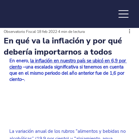
Observatorio Fiscal
18 feb 2022
4 min de lectura
de la
En qué va la inflación y por qué
debería importarnos a todos
En enero,
la inflación en nuestro país se ubicó en 6,9 por 
ciento
 –una escalada significativa si tenemos en cuenta 
que en el mismo periodo del año anterior fue de 1,6 por 
ciento–.
La variación anual de los rubros “alimentos y bebidas no 
alcohólicas” (19,9 por ciento) y “alojamiento, agua, 