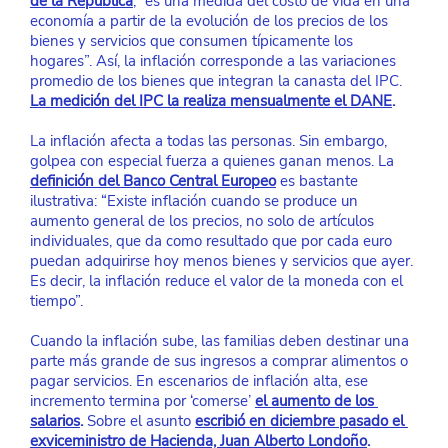
de la República
, “es una medida del costo de vida en una 
economía a partir de la evolución de los precios de los 
bienes y servicios que consumen típicamente los 
hogares”. Así, la inflación corresponde a las variaciones 
promedio de los bienes que integran la canasta del IPC.
La medición del IPC la realiza mensualmente el DANE
.
La inflación afecta a todas las personas. Sin embargo, 
golpea con especial fuerza a quienes ganan menos. La
definición del Banco Central Europeo
 es bastante 
ilustrativa: “Existe inflación cuando se produce un 
aumento general de los precios, no solo de artículos 
individuales, que da como resultado que por cada euro 
puedan adquirirse hoy menos bienes y servicios que ayer. 
Es decir, la inflación reduce el valor de la moneda con el 
tiempo”.
Cuando la inflación sube, las familias deben destinar una 
parte más grande de sus ingresos a comprar alimentos o 
pagar servicios. En escenarios de inflación alta, ese 
incremento termina por ‘comerse’
el aumento de los 
salarios
.
 Sobre el asunto
escribió en diciembre pasado el 
exviceministro de Hacienda, Juan Alberto Londoño
.