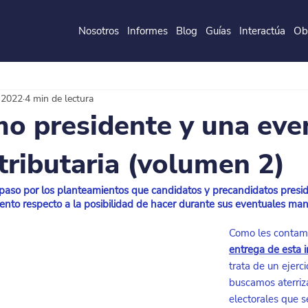
Nosotros
Informes
Blog
Guías
Interactúa
Ob
de la
P
o
ntificia
U
ni
v
ersidad
J
a
v
eri
a
na
 2022
4 min de lectura
mo presidente y una eve
tributaria (volumen 2)
paso por los planteamientos que candidatos y precandidatos presid
nto respecto a la posibilidad de hacer durante sus eventuales ma
Como les contam
entrega de esta 
trata de un ejerci
buscamos aterriza
electorales que 