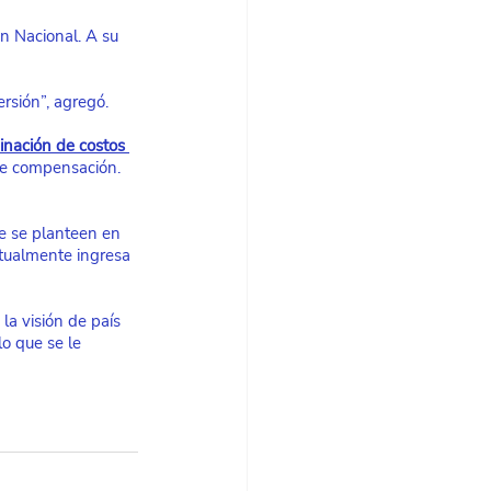
n Nacional. A su 
rsión”, agregó.
minación de costos 
de compensación. 
e se planteen en 
ctualmente ingresa 
a visión de país 
o que se le 