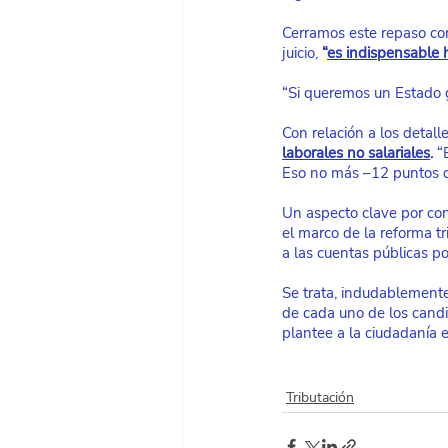
Cerramos este repaso co
juicio, 
“
es indispensable h
“Si queremos un Estado g
Con relación a los detal
laborales no salariales
.
 “
Eso no más –12 puntos de
Un aspecto clave por con
el marco de la reforma tr
a las cuentas públicas po
Se trata, indudablemente
de cada uno de los candid
plantee a la ciudadanía e
Tributación