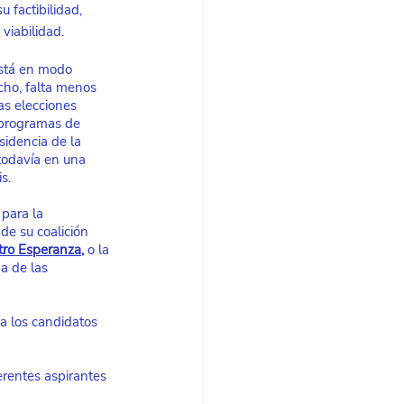
u factibilidad, 
 viabilidad.
stá en modo 
ho, falta menos 
as elecciones 
s programas de 
sidencia de la 
todavía en una 
s.
para la 
e su coalición 
tro Esperanza
,
 o la 
a de las 
a los candidatos 
rentes aspirantes 