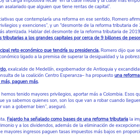
y la carga impositiva recae “en la clase media y la clase más empo
n asalariado que alguien que tiene rentas de capital”.
ciativas que contemplaría una reforma en ese sentido, Romero afirmó
ivilegios y exenciones”, y un “desmonte de la reforma tributaria de 
 aterrizada. Hablar del desmonte de la reforma tributaria de 2019 
 tributarias a los grandes capitales por cerca de 9 billones de peso
cipal reto económico que tendría su presidencia
,
 Romero dijo que se
conómico ligado a la premisa de superar la desigualdad y la pobrez
rdo
,
 exalcalde de Medellín, exgobernador de Antioquia y excandidat
consulta de la coalición Centro Esperanza– ha propuesto
una reforma 
n más, paguen más
.
 hemos tenido mayores privilegios, aportar más a Colombia. Esos q
ue ya sabemos quienes son, son los que van a robar cuando llegue
r van a gobernar bien”, aseguró.
ta,
Fajardo ha señalado como bases de una reforma tributaria
la i
imonio y a los dividendos, además de la eliminación de excepcione
e mayores ingresos paguen tasas impuestos más bajos en proporci