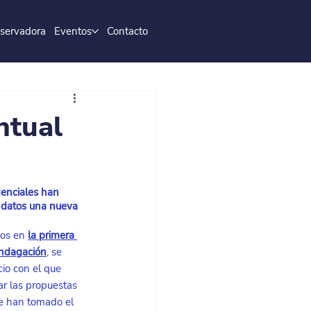
servadora
Eventos
Contacto
ntual
enciales han 
ndatos una nueva 
os en
la primera 
indagación
, se 
cio con el que 
r las propuestas 
se han tomado el 