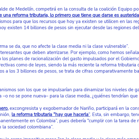
alde de Medellín, competirá en la consulta de la coalición Equipo po
 una reforma tributaria, lo primero que tiene que darse es austerid
smos para que los recursos que hoy ya existen se utilicen en las reg
oy existen 14 billones de pesos sin ejecutar desde las regiones de
rma se da, que no afecte la clase media ni la clase vulnerable”.
nteresantes que deben aterrizarse. Por ejemplo, como hemos señalado
 los planes de racionalización del gasto impulsados por el Gobierno
rectivas como de leyes, siendo la más reciente la reforma tributari
s a los 3 billones de pesos, se trata de cifras comparativamente ba
nismos son los que se impulsarían para dinamizar los niveles de gas
ria –o no se pone nueva– para la clase media, ¿quiénes tendrían que
mero
, 
excongresista y exgobernador de Nariño, participará en la cons
inión,
la reforma tributaria “hay que hacerla
”
. Esta, sin embargo, tend
manentemente en Colombia”, pues debería “cumplir con la tarea de red
n la sociedad colombiana”.