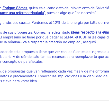
n
Enrique Gómez
, 
quien es el candidato del Movimiento de Salvació
acer una reforma tributaria
”,
 pues es algo que “se necesita”.
rande, eso cuesta. Perdemos el 12% de la energía por falta de inve
les de sus propuestas, Gómez ha adelantado
ideas respecto a la eli
El empresario no tiene por qué pagar el SENA, el ICBF ni las cajas 
 la nómina– va a disparar la creación de empleo”, aseguró.
ocer de esta propuesta tiene que ver con las fuentes de ingreso qu
ibutaria, y de dónde saldrían los recursos para reemplazar lo que a
r concepto de parafiscales.
, de propuestas que van reflejando cada vez más y de mejor forma l
atos y precandidatos. Conocer las implicaciones y la viabilidad de l
s clave para votar bien.