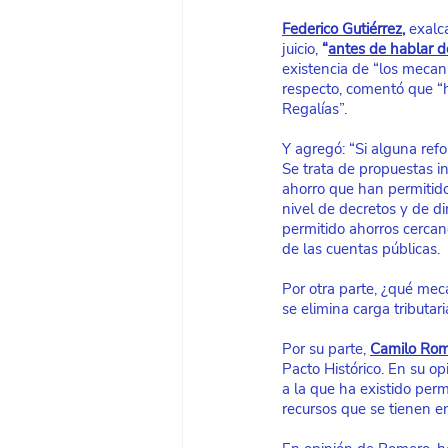
Federico Gutiérrez
,
 exalc
juicio, 
“
antes de hablar de
existencia de “los mecani
respecto, comentó que “h
Regalías”.
Y agregó: “Si alguna refo
Se trata de propuestas i
ahorro que han permitido
nivel de decretos y de di
permitido ahorros cercano
de las cuentas públicas.
Por otra parte, ¿qué meca
se elimina carga tributa
Por su parte,
Camilo Ro
Pacto Histórico. En su op
a la que ha existido per
recursos que se tienen e