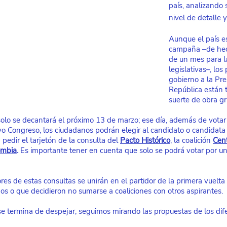
país, analizando s
nivel de detalle y
Aunque el país e
campaña –de hec
de un mes para l
legislativas–, lo
gobierno a la Pre
República están 
suerte de obra gri
solo se decantará el próximo 13 de marzo; ese día, además de votar 
 Congreso, los ciudadanos podrán elegir al candidato o candidata d
 pedir el tarjetón de la consulta del
Pacto Histórico
, la coalición
Cen
ombia
.
 Es importante tener en cuenta que solo se podrá votar por un
es de estas consultas se unirán en el partidor de la primera vuelta 
dos o que decidieron no sumarse a coaliciones con otros aspirantes.
 termina de despejar, seguimos mirando las propuestas de los dife