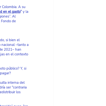
r Colombia. A su 
ad en el gasto
”
 y la 
iones”. Al 
l Fondo de 
, si bien el 
 nacional –tanto a 
a de 2021– han 
jas en el contexto 
to público? Y, si 
 pagar?
ulta interna del 
ría ser “contraria 
istribuir los 