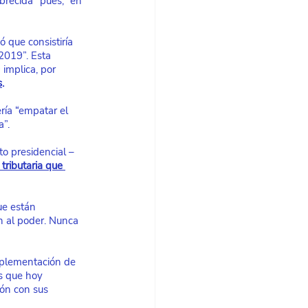
brecida” pues, “en 
 que consistiría 
2019”. Esta 
implica, por 
s
. 
ría “empatar el 
a”.
o presidencial –
tributaria que 
ue están 
n al poder. Nunca 
mplementación de 
s que hoy 
ón con sus 