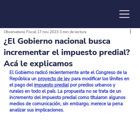
Observatorio Fiscal
17 nov 2023
3 min de lectura
de la
¿El Gobierno nacional busca
incrementar el impuesto predial?
Acá le explicamos
El Gobierno radicó recientemente ante el Congreso de la 
República un 
proyecto de ley
 para modificar los límites en 
el pago del 
impuesto predial
 por predios urbanos y 
rurales en todo el país. La propuesta no se trata de un 
incremento del impuesto predial como titularon algunos 
medios de comunicación, sin embargo, merece la pena 
analizar sus implicaciones.