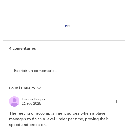
4 comentarios
Escribir un comentario...
Lo más nuevo
Por cada 100 pesos de recaudo, 50 se
dejan de percibir por beneficios
Francis Hooper
21 ago 2025
tributarios
The feeling of accomplishment surges when a player 
manages to finish a level under par time, proving their 
speed and precision.