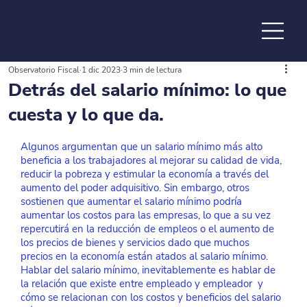
Observatorio Fiscal
1 dic 2023
3 min de lectura
de la
Detrás del salario mínimo: lo que
cuesta y lo que da.
Algunos argumentan que un salario mínimo más alto 
beneficia a los trabajadores al mejorar su calidad de vida, 
reducir la pobreza y estimular la economía a través del 
aumento del poder adquisitivo. Sin embargo, otros 
sostienen que aumentar el salario mínimo podría 
aumentar los costos para las empresas, lo que a su vez 
repercutirá en la reducción de empleos o el aumento de 
los precios de bienes y servicios dado que muchos 
precios en la economía están atados al salario mínimo. 
Hablar del salario mínimo, inevitablemente es hablar de 
la relación que existe entre empleado y empleador  y 
cómo se relacionan con los costos y beneficios del salario 