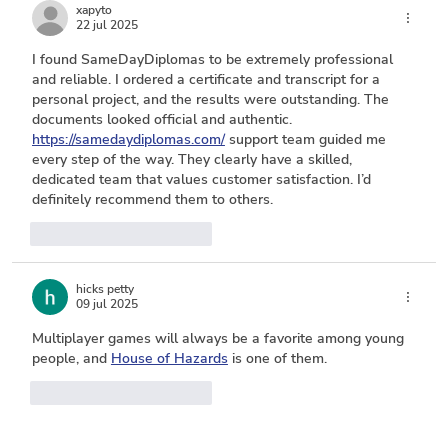
los sectores con mayor inversión
xapyto
22 jul 2025
I found SameDayDiplomas to be extremely professional 
and reliable. I ordered a certificate and transcript for a 
personal project, and the results were outstanding. The 
documents looked official and authentic. 
https://samedaydiplomas.com/
 support team guided me 
every step of the way. They clearly have a skilled, 
dedicated team that values customer satisfaction. I’d 
definitely recommend them to others.
Me gusta
Reaccionar
hicks petty
09 jul 2025
Multiplayer games will always be a favorite among young 
people, and 
House of Hazards
 is one of them.
Me gusta
Reaccionar