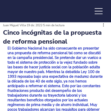
Juan Miguel Villa
19 dic 2022
5 min de lectura
de la
Cinco incógnitas de la propuesta
de reforma pensional
El Gobierno Nacional ha sido consecuente en presentar 
una propuesta de reforma pensional tal como se discutió 
en la campaña presidencial. Se pretende dar un vuelco a 
todo el sistema de protección a la vejez fundado sobre 
las bases de hacer justicia social con la población adulta 
mayor de nuestro país. Mientras la debatida Ley 100 de 
1993 reposaba bajo una expectativa de madurez durante 
la década de los 40 de este siglo, ya nos hemos 
anticipado a reformar el sistema. Esto por las constantes 
frustraciones producto del desempeño de los 
trabajadores durante su trayectoria laboral y los 
resultantes beneficios otorgados por los actuales 
regímenes de prima media y de ahorro individual. Muy 
pocos trabajadores alcanzan los requisitos para obtener 