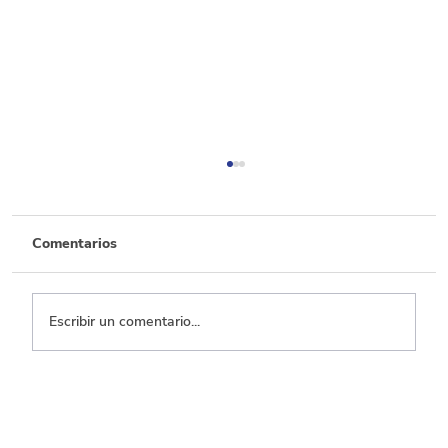
Comentarios
Escribir un comentario...
Transporte, el que menos ejecuta entre
los sectores con mayor inversión