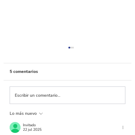
5 comentarios
Escribir un comentario...
Lo más nuevo
Por cada 100 pesos de recaudo, 50 se
dejan de percibir por beneficios
Invitado
22 jul 2025
tributarios