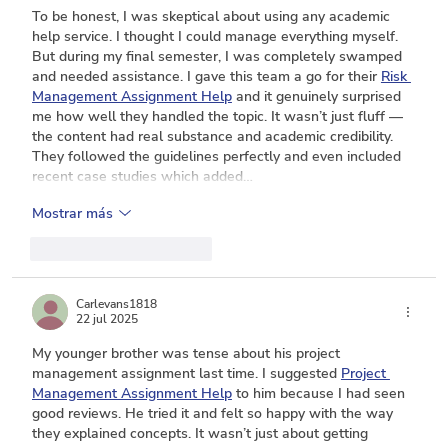
To be honest, I was skeptical about using any academic 
help service. I thought I could manage everything myself. 
But during my final semester, I was completely swamped 
and needed assistance. I gave this team a go for their 
Risk 
Management Assignment Help
 and it genuinely surprised 
me how well they handled the topic. It wasn’t just fluff — 
the content had real substance and academic credibility. 
They followed the guidelines perfectly and even included 
recent case studies which added…
Mostrar más
Me gusta
Reaccionar
Carlevans1818
22 jul 2025
My younger brother was tense about his project 
management assignment last time. I suggested 
Project 
Management Assignment Help
 to him because I had seen 
good reviews. He tried it and felt so happy with the way 
they explained concepts. It wasn’t just about getting 