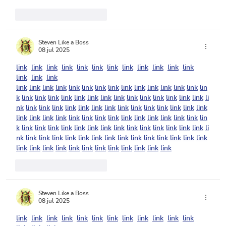
Me gusta
Reaccionar
Steven Like a Boss
08 jul 2025
link
link
link
link
link
link
link
link
link
link
link
link
link
link
link
link
link
link
link
link
link
link
link
link
link
link
link
link
link
lin
k
link
link
link
link
link
link
link
link
link
link
link
link
link
link
li
nk
link
link
link
link
link
link
link
link
link
link
link
link
link
link
link
link
link
link
link
link
link
link
link
link
link
link
link
link
lin
k
link
link
link
link
link
link
link
link
link
link
link
link
link
link
li
nk
link
link
link
link
link
link
link
link
link
link
link
link
link
link
link
link
link
link
link
link
link
link
link
link
link
link
Me gusta
Reaccionar
Steven Like a Boss
08 jul 2025
link
link
link
link
link
link
link
link
link
link
link
link