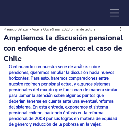
Mauricio Salazar - Valeria Oliva
9 mar 2023
5 min de lectura
de la
Ampliemos la discusión pensional
con enfoque de género: el caso de
Chile
Continuando con nuestra serie de análisis sobre 
pensiones, queremos ampliar la discusión hacia nuevos 
horizontes. Para esto, haremos comparaciones entre 
nuestro régimen pensional actual y algunos sistemas 
pensionales del mundo que funcionan de manera similar 
para llamar la atención sobre algunos puntos que 
deberían tenerse en cuenta ante una eventual reforma 
del sistema. En esta entrada, exponemos el sistema 
pensional chileno, haciendo énfasis en la reforma 
pensional de 2008 por sus logros en materia de equidad 
de género y reducción de la pobreza en la vejez. 