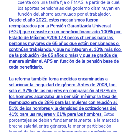
cuenta con una tarifa fija o PMAS, a partir de la cual, 
los aportes pensionales del gobierno disminuyan en 
función del ahorro acumulado por el trabajador. 
Desde el año 2022, estos mecanismos fueron 
reemplazados por la Pensión Garantizada Universal 
(PGU) que consiste en un beneficio financiado 100% por 
Estado de Máximo $206.173 pesos chilenos para las 
personas mayores de 65 años que están pensionadas o 
continúan trabajando, y que no integran el 10% más rico 
de la población (de 65 años o más) y que se gradúa de 
manera similar al APS en función de la pensión base de 
cada beneficiario.
La reforma también toma medidas encaminadas a 
solucionar la inequidad de género. Antes de 2008, tan 
solo el 37% de las mujeres en comparación al 67% de 
los hombres alcanzaba una pensión mínima; la tasa de 
reemplazo era de 28% para las mujeres con relación al 
51% de los hombres y la densidad de cotizaciones del 
41% para las mujeres y 61% para los hombres. 
Estos 
porcentajes se debían fundamentalmente, a la marcada 
brecha salarial entre géneros, la menor participación 