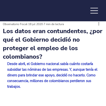
Observatorio Fiscal
18 jul 2020
7 min de lectura
de la
Los datos eran contundentes, ¿por
qué el Gobierno decidió no
proteger el empleo de los
colombianos?
Desde abril, el Gobierno nacional sabía cuánto costaría 
subsidiar las nóminas de las empresas. Y, aunque tenía el 
dinero para brindar ese apoyo, decidió no hacerlo. Como 
consecuencia, millones de colombianos perdieron sus 
trabajos.