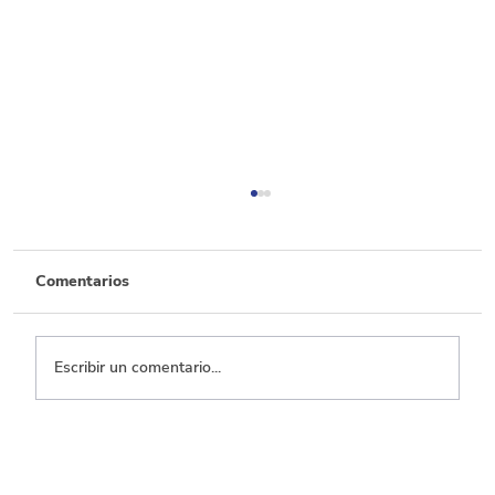
Comentarios
Escribir un comentario...
Transporte, el que menos ejecuta entre
los sectores con mayor inversión