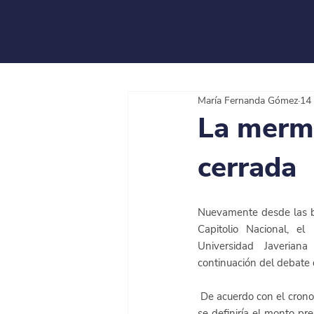
María Fernanda Gómez
14
La merme
cerrada
Nuevamente desde las bar
Capitolio Nacional, el 
Universidad Javerian
continuación del debate
 De acuerdo con el cronograma, el 15 de septiembre 
se definiría el monto pre