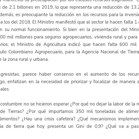
s de 2.1 billones en 2019, lo que representa una reducción de 13.
emás, es preocupante la reducción en los recursos para la invers
los del 2018. El Ministro manifestó que al sector le hacen falta 1.
n su normal funcionamiento. Si bien en la presentación del Minis
0 mil millones para seguros agropecuarios, vivienda rural y para l
ios; el Ministro de Agricultura indicó que hacen falta 600 mil 
ituto Colombiano Agropecuario, para la Agencia Nacional de Tierras
 la zona rural y urbana. 
gresistas, parece haber consenso en el aumento de los recurs
o, enfatizan en la necesidad de priorizar y focalizar de manera 
ales. 
stumbre no se hicieron esperar ¿Por qué no dejar la labor de la res
 de Tierras? ¿Por qué importamos 350 mil toneladas de alimen
imentos? ¿Hay una crisis cafetera? ¿Qué mecanismos implementa
ia de tierra que hoy presenta un Gini de 0,9? ¿Qué va a pasa