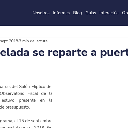
Nosotros
Informes
Blog
Guías
Interactúa
Ob
de la
P
o
ntificia
U
ni
v
ersidad
J
a
v
eri
a
na
 sept 2018
3 min de lectura
lada se reparte a puer
ras del Salón Elíptico del 
Observatorio Fiscal de la 
a estuvo presente en la 
 de presupuesto.
supuestal para el 2019. Sin 