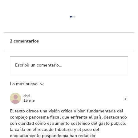
2 comentarios
Escribir un comentario...
Lo más nuevo
Transporte, el que menos ejecuta entre
los sectores con mayor inversión
abel
15 ene
El texto ofrece una visión crítica y bien fundamentada del 
complejo panorama fiscal que enfrenta el país, destacando 
con claridad cómo el aumento sostenido del gasto público, 
la caída en el recaudo tributario y el peso del 
endeudamiento pospandemia han reducido 