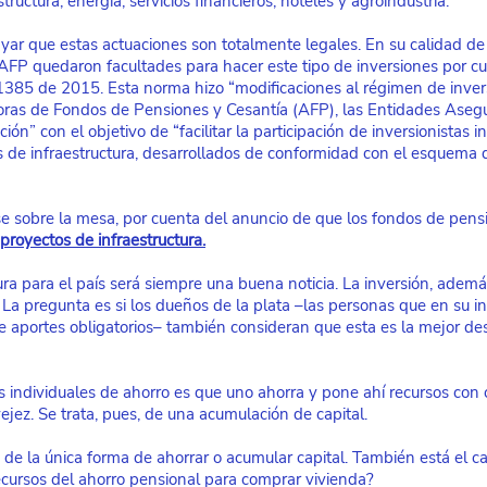
ructura, energía, servicios financieros, hoteles y agroindustria.
ar que estas actuaciones son totalmente legales. En su calidad de
 AFP quedaron facultades para hacer este tipo de inversiones por cu
1385 de 2015. Esta norma hizo “modificaciones al régimen de inver
ras de Fondos de Pensiones y Cesantía (AFP), las Entidades Asegu
ón” con el objetivo de “facilitar la participación de inversionistas in
s de infraestructura, desarrollados de conformidad con el esquema 
se sobre la mesa, por cuenta del anuncio de que los fondos de pens
proyectos de infraestructura.
ra para el país será siempre una buena noticia. La inversión, además
y. La pregunta es si los dueños de la plata –las personas que en su 
e aportes obligatorios– también consideran que esta es la mejor des
as individuales de ahorro es que uno ahorra y pone ahí recursos con 
jez. Se trata, pues, de una acumulación de capital.
 de la única forma de ahorrar o acumular capital. También está el cap
recursos del ahorro pensional para comprar vivienda?