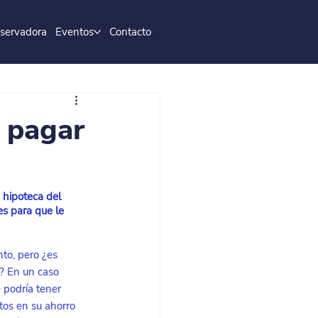
servadora
Eventos
Contacto
a pagar
a hipoteca del 
s para que le 
nto, pero ¿es 
? En un caso 
 podría tener 
os en su ahorro 