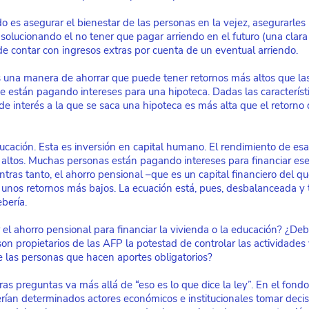
o es asegurar el bienestar de las personas en la vejez, asegurarles 
a solucionando el no tener que pagar arriendo en el futuro (una clar
 de contar con ingresos extras por cuenta de un eventual arriendo.
 una manera de ahorrar que puede tener retornos más altos que las
 se están pagando intereses para una hipoteca. Dadas las caracterís
a de interés a la que se saca una hipoteca es más alta que el retorno
cación. Esta es inversión en capital humano. El rendimiento de esa 
altos. Muchas personas están pagando intereses para financiar es
tras tanto, el ahorro pensional –que es un capital financiero del qu
nos retornos más bajos. La ecuación está, pues, desbalanceada y t
bería.
 el ahorro pensional para financiar la vivienda o la educación? ¿Deb
n propietarios de las AFP la potestad de controlar las actividades 
de las personas que hacen aportes obligatorios?
ras preguntas va más allá de “eso es lo que dice la ley”. En el fondo
ían determinados actores económicos e institucionales tomar decis