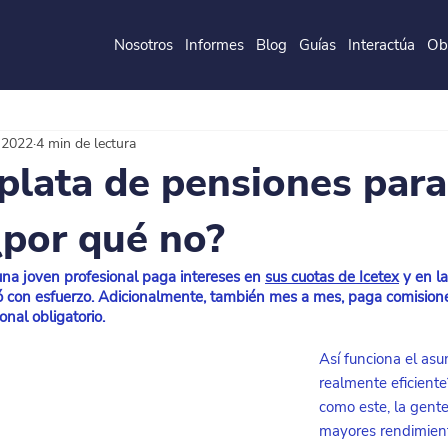
Nosotros
Informes
Blog
Guías
Interactúa
Ob
de la
P
o
ntificia
U
ni
v
ersidad
J
a
v
eri
a
na
 2022
4 min de lectura
 plata de pensiones par
 ¿por qué no?
una joven profesional paga intereses en
sus cuotas de Icetex
 y en l
con esfuerzo. Adicionalmente, también mes a mes, paga comisione
nal obligatorio.
Así funciona el asu
realmente eficiente
como este, la gente
mayores rendimient