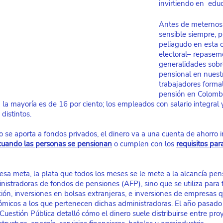
invirtiendo en  edu
Antes de meternos 
sensible siempre, 
peliagudo en esta
electoral– repasem
generalidades sobr
pensional en nuestr
trabajadores formal
pensión en Colombi
a mayoría es de 16 por ciento; los empleados con salario integral y 
distintos. 
 se aporta a fondos privados, el dinero va a una cuenta de ahorro in
cuando las personas se pensionan
o cumplen con los
requisitos par
esa meta, la plata que todos los meses se le mete a la alcancía pen
istradoras de fondos de pensiones (AFP), sino que se utiliza para f
ción, inversiones en bolsas extranjeras, e inversiones de empresas 
icos a los que pertenecen dichas administradoras. El año pasado e
Cuestión Pública detalló cómo el dinero suele distribuirse entre pro