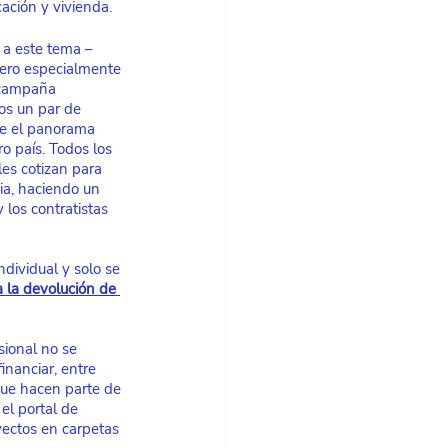
cación y vivienda.
a este tema –
pero especialmente 
 campaña 
os un par de 
e el panorama 
o país. Todos los 
es cotizan para 
a, haciendo un 
los contratistas 
dividual y solo se 
a la devolución de 
sional no se 
inanciar, entre 
que hacen parte de 
l portal de 
yectos en carpetas 