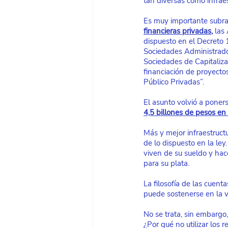
tan diversas como infraest
Es muy importante subray
financieras privadas
,
 las
dispuesto en el Decreto 
Sociedades Administrado
Sociedades de Capitalizaci
financiación de proyecto
Público Privadas”.
El asunto volvió a poner
4,5 billones de pesos en 
Más y mejor infraestructu
de lo dispuesto en la le
viven de su sueldo y hac
para su plata.
La filosofía de las cuent
puede sostenerse en la ve
No se trata, sin embargo,
¿Por qué no utilizar los 