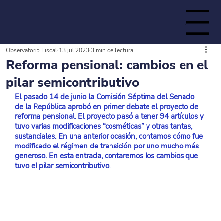
Menu
Observatorio Fiscal
13 jul 2023
3 min de lectura
de la
Reforma pensional: cambios en el
pilar semicontributivo
El pasado 14 de junio la Comisión Séptima del Senado 
de la República 
aprobó en primer debate
 el proyecto de 
reforma pensional. El proyecto pasó a tener 94 artículos y 
tuvo varias modificaciones “cosméticas” y otras tantas, 
sustanciales. En una anterior ocasión, contamos cómo fue 
modificado el 
régimen de transición por uno mucho más 
generoso.
 En esta entrada, contaremos los cambios que 
tuvo el pilar semicontributivo.