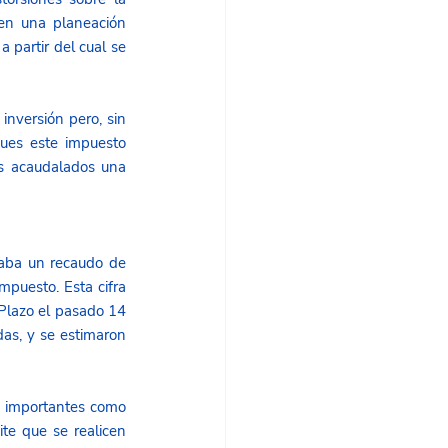
en una planeación 
 partir del cual se 
nversión pero, sin 
ues este impuesto 
s acaudalados una 
aba un recaudo de 
mpuesto. Esta cifra 
Plazo el pasado 14 
de junio. En la matriz de riesgos fiscales se incluyeron los supuestos ante posibles demandas, y se estimaron 
n importantes como 
te que se realicen 