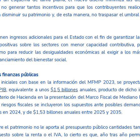
 no generar tantos incentivos para que los contribuyentes realic
a disminuir su patrimonio y, de esta manera, no traspasar el umbral a
en ingresos adicionales para el Estado con el fin de garantizar la i
ositivas sobre los sectores con menor capacidad contributiva, p
o para reducir las desigualdades económicas al exigir a los má
anciamiento del bienestar social.
s finanzas públicas
 iniciales con base en la información del MFMP 2023, se proyect
PIB,
 equivalente a unos 
$1,5 billones
 anuales, producto de dicho i
sterio de Hacienda en la presentación del Marco Fiscal de Mediano 
es en 2024, y de $1,53 billones anuales entre 2025 y 2035.
 el patrimonio no le aporta al presupuesto público cantidades ta
esto sobre la renta o el IVA, lo cierto es que, año tras año permi