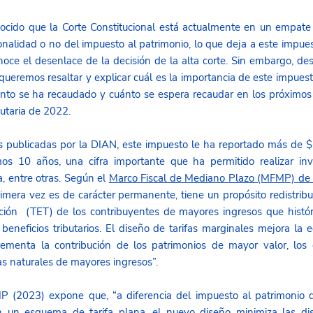
ocido que la Corte Constitucional está actualmente en un empate 
ionalidad o no del impuesto al patrimonio, lo que deja a este impu
oce el desenlace de la decisión de la alta corte. Sin embargo, des
 queremos resaltar y explicar cuál es la importancia de este impuest
tanto se ha recaudado y cuánto se espera recaudar en los próximos 
butaria de 2022.
s publicadas por la DIAN, este impuesto le ha reportado más de $20
os 10 años, una cifra importante que ha permitido realizar inve
a, entre otras. Según el 
Marco Fiscal de Mediano Plazo (MFMP) de
imera vez es de carácter permanente, tiene un propósito redistribut
ación  (TET) de los contribuyentes de mayores ingresos que histó
beneficios tributarios. El diseño de tarifas marginales mejora la eq
ementa la contribución de los patrimonios de mayor valor, los 
s naturales de mayores ingresos”.
(2023) expone que, “a diferencia del impuesto al patrimonio q
un esquema de tarifa plana, el nuevo diseño minimiza las dist