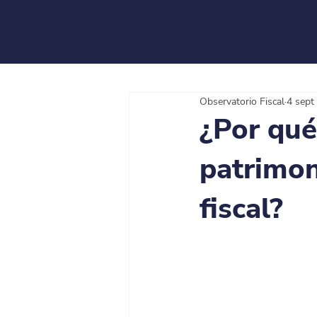
Observatorio Fiscal
4 sept
¿Por qué
patrimon
fiscal?