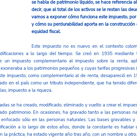
se habla de patrimonio líquido, se hace referencia al
decir, que al total de los activos se le restan las de
vamos a exponer cómo funciona este impuesto, por 
y cómo su perdurabilidad aporta en la construcción de
equidad fiscal.
Este impuesto no es nuevo en el contexto colom
dificaciones a lo largo del tiempo. Se creó en 1935 mediante 
 un impuesto complementario al impuesto sobre la renta, apli
e exoneraba a los patrimonios pequeños y cuyas tarifas progresivas 
Este impuesto, como complementario al de renta, desapareció en 1
o en el país como un tributo independiente, que ha tenido difere
as, impuesto a la riqueza. 
as se ha creado, modificado, eliminado y vuelto a crear el impues
ado patrimonio. En ocasiones, ha gravado tanto a las personas na
ha enfocado sólo en las personas naturales. Las bases gravables y l
ficación a lo largo de estos años, donde la constante es hablar 
n la práctica, ha estado vigente año tras año, con un nombre u otro.