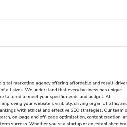
Por cada 100 pesos de
Impu
recaudo, 50 se dejan de
¿Cor
percibir por beneficios
parc
tributarios
gital marketing agency offering affordable and result-drive
 of all sizes. We understand that every business has unique 
e tailored to meet your specific needs and budget. At 
roving your website’s visibility, driving organic traffic, and
ankings with ethical and effective SEO strategies. Our team o
arch, on-page and off-page optimization, content creation, a
term success. Whether you’re a startup or an established bra