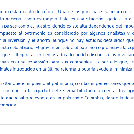
o no está exento de críticas. Una de las principales se relaciona co
nto nacional como extranjera. Esta es una situación ligada a la es
 en países como el nuestro, donde existe alta dependencia del impues
mpuesto al patrimonio es considerado por algunos analistas y 
 la inversión y el ahorro, aunque no hay estudios detallados que
texto colombiano. El gravamen sobre el patrimonio promueve la equ
que si llegara a ser demasiado alto podría disuadir a los inversioni
nsan en una expansión para sus compañías. Es por ello que,  se
ales introducido en la última reforma tributaria ayude a  minimizar 
altar que el impuesto al patrimonio, con las imperfecciones que p
contribuir a la equidad del sistema tributario, aumentar los ing
n, lo que resulta relevante en un país como Colombia, donde la des
conocida.