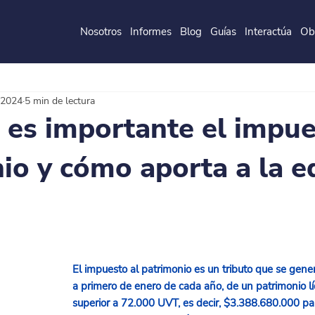
Nosotros
Informes
Blog
Guías
Interactúa
Ob
de la
P
o
ntificia
U
ni
v
ersidad
J
a
v
eri
a
na
 2024
5 min de lectura
 es importante el impue
io y cómo aporta a la e
El impuesto al patrimonio es un tributo que se gener
a primero de enero de cada año, de un patrimonio lí
superior a 72.000 UVT, es decir, $3.388.680.000 p