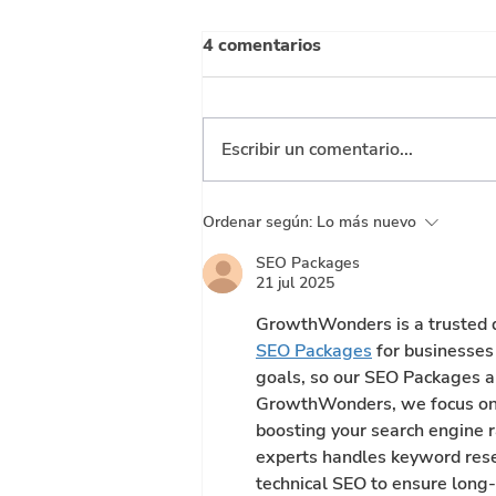
4 comentarios
Escribir un comentario...
¿Quién cobra y quién se
Ordenar según:
Lo más nuevo
beneficia? El rediseño de
SEO Packages
los impuestos al alcohol y
21 jul 2025
tabaco
GrowthWonders is a trusted di
SEO Packages
 for businesses
goals, so our SEO Packages ar
GrowthWonders, we focus on imp
boosting your search engine r
experts handles keyword rese
technical SEO to ensure long-