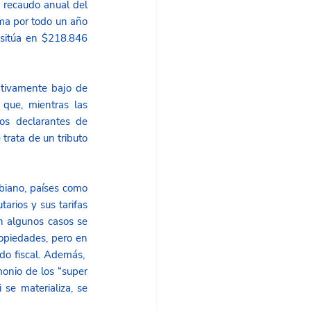
 recaudo anual del 
ma por todo un año 
sitúa en $218.846 
tivamente bajo de 
que, mientras las 
os declarantes de 
rata de un tributo 
biano, países como 
arios y sus tarifas 
n algunos casos se 
opiedades, pero en 
 fiscal. Además,  
onio de los “super 
e materializa, se 