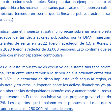
pro de sectores vulnerables. Solo para dar un ejemplo concreto, el
quivaldría a los recursos necesarios para sacar de la pobreza extre
bianos, teniendo en cuenta que la línea de pobreza extrema se 
nuales).
ndicar que el impuesto al patrimonio recae sobre un número rela
egados de las declaraciones
 publicados por la DIAN muestran 
larantes de renta en 2022 fueron alrededor de 5,5 millones, l
n 2023 fueron alrededor de 32.000 personas. Esto confirma que se t
ción con mayor capacidad contributiva.
es que, este impuesto no es exclusivo del sistema tributario colom
a, Brasil entre otros también lo tienen en sus ordenamientos tribut
el 3,5%.  La estructura de dicho impuesto varía según la región, e
nio neto y en otros, lo imponen sobre los activos financieros y/o pr
ndo abordar las desigualdades económicas y aumentando el recaudo
 planteando en Europa, una iniciativa que propone gravar el patrim
2%. Los expertos que trabajaron en la propuesta estiman que si s
s aproximados de 250.000 millones de euros
.