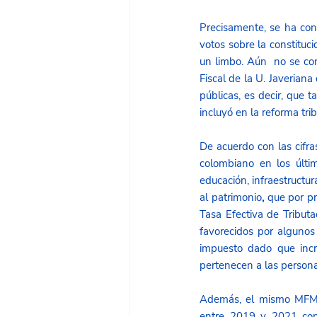
Precisamente, se ha con
votos sobre la constituc
un limbo. Aún  no se con
Fiscal de la U. Javeriana
públicas, es decir, que 
incluyó en la reforma tri
De acuerdo con las cifra
colombiano en los últim
educación, infraestructur
al patrimonio
, 
que por pr
Tasa Efectiva de Tribut
favorecidos por algunos 
impuesto dado que incr
pertenecen a las persona
Además, el mismo MFMP 
entre 2019 y 2021 con 