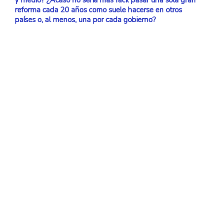
y medio? ¿Acaso no sería más fácil pasar una sola gran 
reforma cada 20 años como suele hacerse en otros 
países o, al menos, una por cada gobierno?