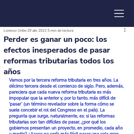
Lorenzo Uribe
29 abr 2021
5 min de lectura
de la
Perder es ganar un poco: los
efectos inesperados de pasar
reformas tributarias todos los
años
Vamos por la tercera reforma tributaria en tres años. La 
décimo tercera desde el comienzo de siglo. Pero, además, 
pareciera que cada nueva reforma tributaria es más 
impopular que la anterior y, por lo tanto, más difícil de 
‘pasar’ (un término revelador sobre la forma cómo se 
suele concebir el rol del Congreso en el país). La 
pregunta que surge, naturalmente, es: si las reformas 
tributarias son tan difíciles de pasar, ¿por qué los 
gobiernos presentan un proyecto, en promedio, cada año 