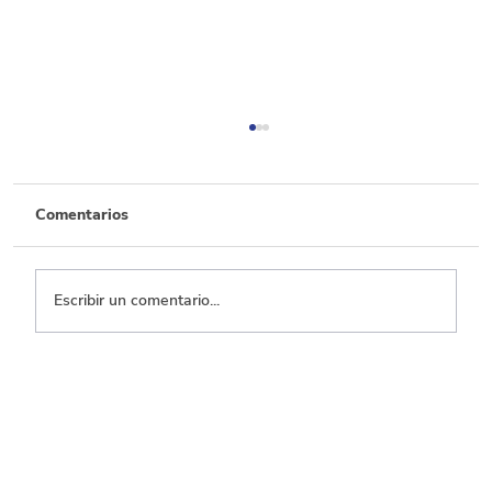
Comentarios
Escribir un comentario...
Por cada 100 pesos de recaudo, 50 se
dejan de percibir por beneficios
tributarios