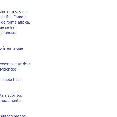
 son ingresos que 
egalías. Como lo 
 de forma atípica, 
que se han 
ganancias 
ría en la que 
personas más ricas 
dividendos.
factible hacer 
a a subir los 
 cómodamente– 
esultado menos 