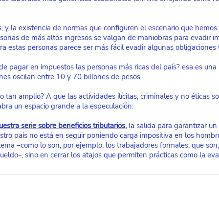
s, y la existencia de normas que configuren el escenario que hemos 
rsonas de más altos ingresos se valgan de maniobras para evadir i
a estas personas parece ser más fácil evadir algunas obligaciones t
de pagar en impuestos las personas más ricas del país? esa es una p
nes oscilan entre 10 y 70 billones de pesos.
tan amplio? A que las actividades ilícitas, criminales y no éticas son
abra un espacio grande a la especulación.
uestra serie sobre beneficios tributarios
, 
la salida para garantizar un
estro país no está en seguir poniendo carga impositiva en los hombr
stema –como lo son, por ejemplo, los trabajadores formales, que son,
eldo–, sino en cerrar los atajos que permiten prácticas como la evas