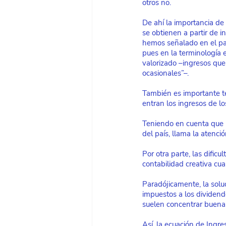
otros no.
De ahí la importancia de 
se obtienen a partir de i
hemos señalado en el pasa
pues en la terminología 
valorizado –ingresos que
ocasionales”–.
También es importante te
entran los ingresos de l
Teniendo en cuenta que l
del país, llama la atenc
Por otra parte, las dificu
contabilidad creativa cua
Paradójicamente, la solu
impuestos a los dividen
suelen concentrar buena 
Así, la ecuación de Ingr