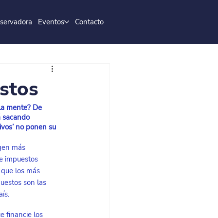
servadora
Eventos
Contacto
stos
 la mente? De 
á sacando 
vivos’ no ponen su 
agen más 
e impuestos 
 que los más 
uestos son las 
ís.
e financie los 