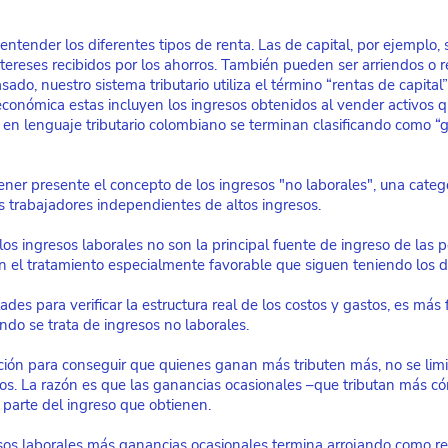
entender los diferentes tipos de renta. Las de capital, por ejemplo,
ntereses recibidos por los ahorros. También pueden ser arriendos o r
do, nuestro sistema tributario utiliza el término “rentas de capital”
económica estas incluyen los ingresos obtenidos al vender activos 
 en lenguaje tributario colombiano se terminan clasificando como “
ner presente el concepto de los ingresos "no laborales", una catego
os trabajadores independientes de altos ingresos.
os ingresos laborales no son la principal fuente de ingreso de las 
ión el tratamiento especialmente favorable que siguen teniendo los 
ltades para verificar la estructura real de los costos y gastos, es más 
ndo se trata de ingresos no laborales.
ción para conseguir que quienes ganan más tributen más, no se limit
dos. La razón es que las ganancias ocasionales –que tributan más
parte del ingreso que obtienen.
esos laborales más ganancias ocasionales termina arrojando como r