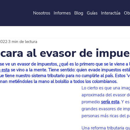
Nosotros
Informes
Blog
Guías
Interactúa
Ob
de la
P
o
ntificia
U
ni
v
ersidad
J
a
v
eri
a
na
2022
3 min de lectura
cara al evasor de impue
e ve un evasor de impuestos, ¿qué es lo primero que se le viene a
 esta
 se vino a la mente. Tiene sentido: quien evade impuestos est
e tiene nuestro sistema tributario para no cumplirle al país. Estos ‘
minan metiéndoles la mano al bolsillo a todos los colombianos.
Lo cierto es que una im
aproximada del evasor d
promedio
sería esta
.
 Y es
grandes evasores de imp
personas más ricas del pa
Una reforma tributaria qu