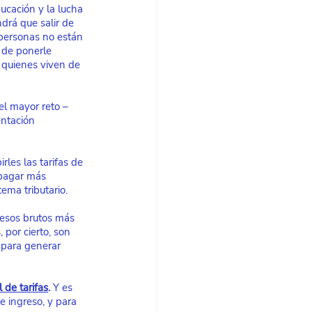
ucación y la lucha 
drá que salir de 
personas no están 
 de ponerle 
 quienes viven de 
el mayor reto –
entación 
es las tarifas de 
 pagar más 
ema tributario.
resos brutos más 
por cierto, son 
 para generar 
 de tarifas
.
 Y es 
e ingreso, y para 