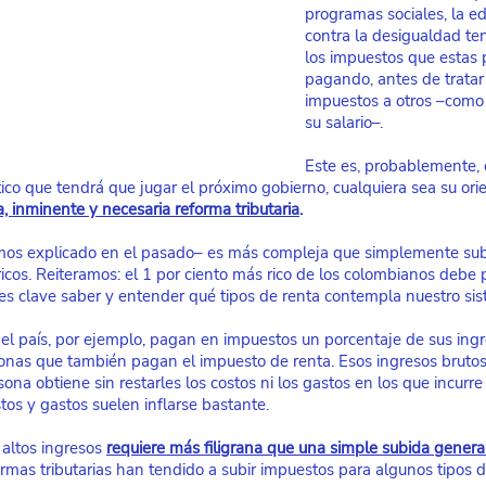
programas sociales, la ed
contra la desigualdad ten
los impuestos que estas 
pagando, antes de tratar
impuestos a otros –como
su salario–.
Este es, probablemente, 
tico que tendrá que jugar el próximo gobierno, cualquiera sea su ori
, inminente y necesaria reforma tributaria
.
os explicado en el pasado– es más compleja que simplemente subirl
ricos. Reiteramos: el 1 por ciento más rico de los colombianos debe
es clave saber y entender qué tipos de renta contempla nuestro sist
el país, por ejemplo, pagan en impuestos un porcentaje de sus ing
nas que también pagan el impuesto de renta. Esos ingresos brutos, 
ona obtiene sin restarles los costos ni los gastos en los que incurre
tos y gastos suelen inflarse bastante.
 altos ingresos
requiere más filigrana que una simple subida general
rmas tributarias han tendido a subir impuestos para algunos tipos d