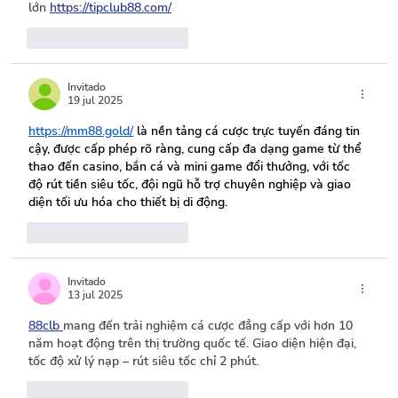
lớn 
https://tipclub88.com/
Me gusta
Reaccionar
Invitado
19 jul 2025
https://mm88.gold/
 là nền tảng cá cược trực tuyến đáng tin 
cậy, được cấp phép rõ ràng, cung cấp đa dạng game từ thể 
thao đến casino, bắn cá và mini game đổi thưởng, với tốc 
độ rút tiền siêu tốc, đội ngũ hỗ trợ chuyên nghiệp và giao 
diện tối ưu hóa cho thiết bị di động.
Me gusta
Reaccionar
Invitado
13 jul 2025
88clb 
mang đến trải nghiệm cá cược đẳng cấp với hơn 10 
năm hoạt động trên thị trường quốc tế. Giao diện hiện đại, 
tốc độ xử lý nạp – rút siêu tốc chỉ 2 phút.
Me gusta
Reaccionar