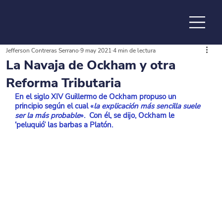
Jefferson Contreras Serrano
9 may 2021
4 min de lectura
de la
La Navaja de Ockham y otra
Reforma Tributaria
En el siglo XIV Guillermo de Ockham propuso un 
principio según el cual «
la explicación más sencilla suele 
ser la más probable
».  Con él, se dijo, Ockham le 
‘peluquió’ las barbas a Platón.