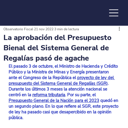
Observatorio Fiscal
21 nov 2022
3 min de lectura
de la
La aprobación del Presupuesto
Bienal del Sistema General de
Regalías pasó de agache
El pasado 3 de octubre, el Ministro de Hacienda y Crédito 
Público y la Ministra de Minas y Energía presentaron 
ante el Congreso de la República el 
proyecto de ley del 
presupuesto del Sistema General de Regalías (SGR)
. 
Durante los últimos 3 meses la atención nacional se 
centró en la 
reforma tributaria
. Por su parte, el 
Presupuesto General de la Nación para el 2023
 quedó en 
un segundo plano. En lo que refiere al SGR, este proyecto 
de ley ha pasado casi que desapercibido en la opinión 
pública.