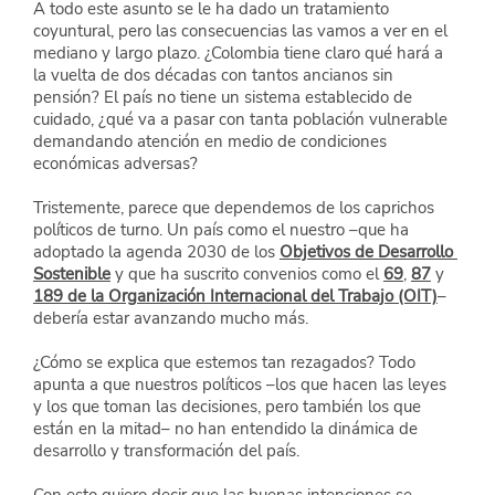
A todo este asunto se le ha dado un tratamiento 
coyuntural, pero las consecuencias las vamos a ver en el 
mediano y largo plazo. ¿Colombia tiene claro qué hará a 
la vuelta de dos décadas con tantos ancianos sin 
pensión? El país no tiene un sistema establecido de 
cuidado, ¿qué va a pasar con tanta población vulnerable 
demandando atención en medio de condiciones 
económicas adversas?
Tristemente, parece que dependemos de los caprichos 
políticos de turno. Un país como el nuestro –que ha 
adoptado la agenda 2030 de los
Objetivos de Desarrollo 
Sostenible
 y que ha suscrito convenios como el
69
,
87
 y
189 de la Organización Internacional del Trabajo (OIT)
– 
debería estar avanzando mucho más.
¿Cómo se explica que estemos tan rezagados? Todo 
apunta a que nuestros políticos –los que hacen las leyes 
y los que toman las decisiones, pero también los que 
están en la mitad– no han entendido la dinámica de 
desarrollo y transformación del país.
Con esto quiero decir que las buenas intenciones se 