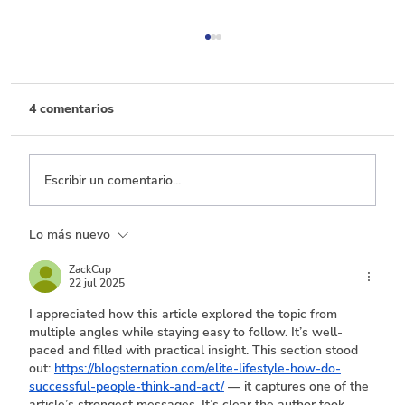
4 comentarios
Escribir un comentario...
Lo más nuevo
Por cada 100 pesos de recaudo, 50 se
dejan de percibir por beneficios
ZackCup
22 jul 2025
tributarios
I appreciated how this article explored the topic from 
multiple angles while staying easy to follow. It’s well-
paced and filled with practical insight. This section stood 
out: 
https://blogsternation.com/elite-lifestyle-how-do-
successful-people-think-and-act/
 — it captures one of the 
article’s strongest messages. It’s clear the author took 