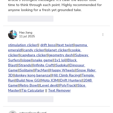
time to think through each point. Highly recommended for 
anyone looking for a fresh yet grounded take.
Me gusta
Reaccionar
Hao Jiang
11 jul 2025
stimulation clicker
|| 
drift boss
||
text twist
||
gamma 
emerald
||
candy clicker
||
planet clicker
||
cookie 
clicker
||
capybara clicker
||
geometry dash
||
Subway 
Surfers
||
slope
||
snake game
||
1v1 lol
||
Block 
Blast
||
Strands
||
Infinite Craft
||
Sudoku
||
Dinosaur 
Game
||
Solitaire
||
PacMan
||
Happy Wheels
||
Snow Rider 
3D
||
donkey kong bananza
||
Hill Climb Racing
||
Temple 
Run
||
Build Now GG
||
Moto X3M
||
Drift Hunters
||
2048 
Game
||
Retro Bowl
||
Level devil
||
PolyTrack
||
Slice 
Master
||
Tip Calculator
 || 
Text Remover
Me gusta
Reaccionar