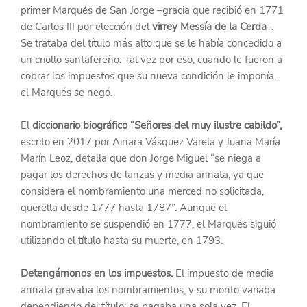
primer Marqués de San Jorge –gracia que recibió en 1771 
de Carlos III por elección del 
virrey Messía de la Cerda
–. 
Se trataba del título más alto que se le había concedido a 
un criollo santafereño. Tal vez por eso, cuando le fueron a 
cobrar los impuestos que su nueva condición le imponía, 
el Marqués se negó.
El 
diccionario biográfico “Señores del muy ilustre cabildo”,
escrito en 2017 por Ainara Vásquez Varela y Juana María 
Marín Leoz, detalla que don Jorge Miguel “se niega a 
pagar los derechos de lanzas y media annata, ya que 
considera el nombramiento una merced no solicitada, 
querella desde 1777 hasta 1787”. Aunque el 
nombramiento se suspendió en 1777, el Marqués siguió 
utilizando el título hasta su muerte, en 1793.
Detengámonos en los impuestos. 
El impuesto de media 
annata gravaba los nombramientos, y su monto variaba 
dependiendo del título; se pagaba una sola vez. El 