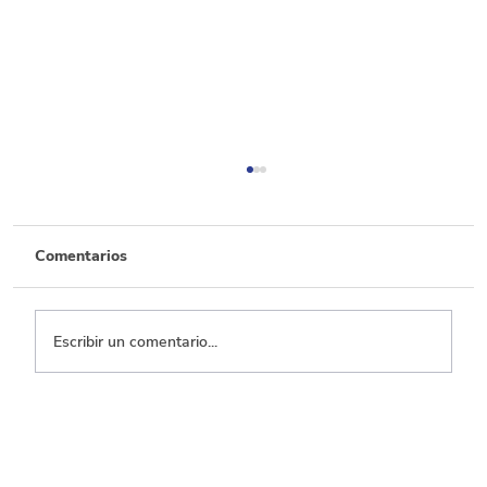
Comentarios
Escribir un comentario...
Por cada 100 pesos de recaudo, 50 se
dejan de percibir por beneficios
tributarios