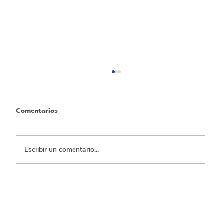
Comentarios
Escribir un comentario...
Decisiones laborales: ¿Las necesidades
por trabajo doméstico afectan el
empleo y la informalidad?